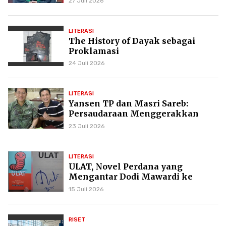
27 Juli 2026
Daud di GKPI
LITERASI
The History of Dayak sebagai
Proklamasi
24 Juli 2026
LITERASI
Yansen TP dan Masri Sareb:
Persaudaraan Menggerakkan
Literasi Borneo
23 Juli 2026
LITERASI
ULAT, Novel Perdana yang
Mengantar Dodi Mawardi ke
Puncak Karier Kepenulisan
15 Juli 2026
RISET