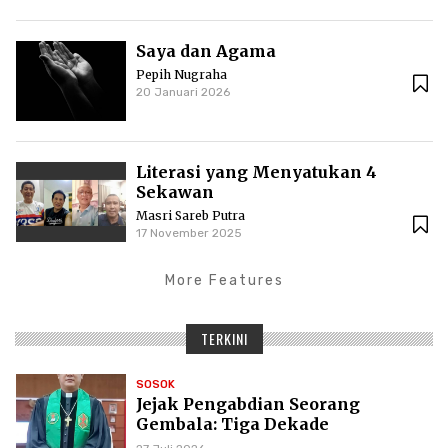
Saya dan Agama
Pepih Nugraha
20 Januari 2026
Literasi yang Menyatukan 4
Sekawan
Masri Sareb Putra
17 November 2025
More Features
TERKINI
SOSOK
Jejak Pengabdian Seorang
Gembala: Tiga Dekade
Kepemimpinan Pdt. Dr. Yulius