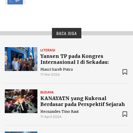
BACA JUGA
LITERASI
Yansen TP pada Kongres
Internasional I di Sekadau:
Literasi Jalan Kebangkitan
Masri Sareb Putra
Kembali Peradaban Dayak
17 Mei 2026
BUDAYA
KANAYATN yang Kukenal
Berdasar pada Perspektif Sejarah
Adat
Hernandes Tino Raut
11 April 2026