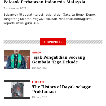
Pelosok Perbatasan Indonesia-Malaysia
7 November 2022
Sebanyak 15 pegiat literasi nasional dari Jakarta, Bogor, Depok,
Tangerang Selatan, Yogya, Solo, dan Pontianak, berbagi ilmu
kepada siswa, guru, ASN
TERPOPULER
SOSOK
Jejak Pengabdian Seorang
Gembala: Tiga Dekade
Kepemimpinan Pdt. Dr. Yulius
Dibaca 451
Daud di GKPI
LITERASI
The History of Dayak sebagai
Proklamasi
Dibaca 263