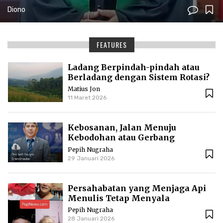
Yulius Daud di GKPI
Diono
FEATURES
Ladang Berpindah-pindah atau
Berladang dengan Sistem Rotasi?
Matius Jon
11 Maret 2026
Kebosanan, Jalan Menuju
Kebodohan atau Gerbang
Kedewasaan?
Pepih Nugraha
29 Januari 2026
Persahabatan yang Menjaga Api
Menulis Tetap Menyala
Pepih Nugraha
28 Januari 2026