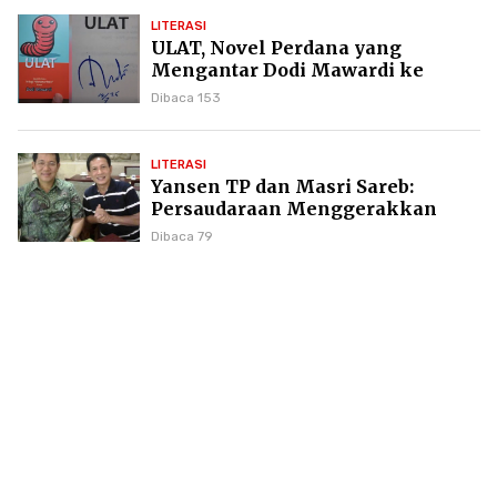
LITERASI
ULAT, Novel Perdana yang
Mengantar Dodi Mawardi ke
Puncak Karier Kepenulisan
Dibaca 153
LITERASI
Yansen TP dan Masri Sareb:
Persaudaraan Menggerakkan
Literasi Borneo
Dibaca 79