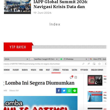
IAPP Global Summit 2026:
Navigasi Krisis Data dan
Standarisasi AI Global
19 Juni 2026
Index
YTP RAYEH