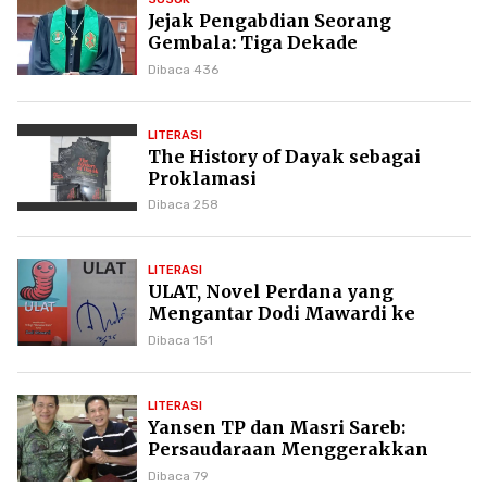
Jejak Pengabdian Seorang
Gembala: Tiga Dekade
Kepemimpinan Pdt. Dr. Yulius
Dibaca 436
Daud di GKPI
LITERASI
The History of Dayak sebagai
Proklamasi
Dibaca 258
LITERASI
ULAT, Novel Perdana yang
Mengantar Dodi Mawardi ke
Puncak Karier Kepenulisan
Dibaca 151
LITERASI
Yansen TP dan Masri Sareb:
Persaudaraan Menggerakkan
Literasi Borneo
Dibaca 79