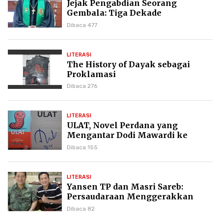
Jejak Pengabdian Seorang
Gembala: Tiga Dekade
Kepemimpinan Pdt. Dr. Yulius
Dibaca 477
Daud di GKPI
LITERASI
The History of Dayak sebagai
Proklamasi
Dibaca 276
LITERASI
ULAT, Novel Perdana yang
Mengantar Dodi Mawardi ke
Puncak Karier Kepenulisan
Dibaca 155
LITERASI
Yansen TP dan Masri Sareb:
Persaudaraan Menggerakkan
Literasi Borneo
Dibaca 82