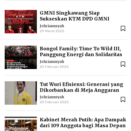
GMNI Singkawang Siap
Sukseskan KTM DPD GMNI
Kalbar
Johriannsyah
29 Maret 2025
Bongol Family: Time To Wild III,
Panggung Energi dan Solidaritas
di Singkawang
Johriannsyah
20 Februari 2025
Tut Wuri Efisiensi: Generasi yang
Dikorbankan di Meja Anggaran
Johriannsyah
20 Februari 2025
Kabinet Merah Putih: Apa Dampak
dari 109 Anggota bagi Masa Depan