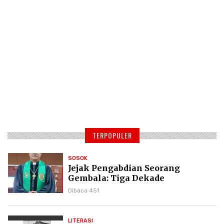
TERPOPULER
SOSOK
Jejak Pengabdian Seorang
Gembala: Tiga Dekade
Kepemimpinan Pdt. Dr. Yulius
Dibaca 451
Daud di GKPI
LITERASI