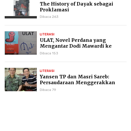
The History of Dayak sebagai
Proklamasi
Dibaca 263
LITERASI
ULAT, Novel Perdana yang
Mengantar Dodi Mawardi ke
Puncak Karier Kepenulisan
Dibaca 153
LITERASI
Yansen TP dan Masri Sareb:
Persaudaraan Menggerakkan
Literasi Borneo
Dibaca 79