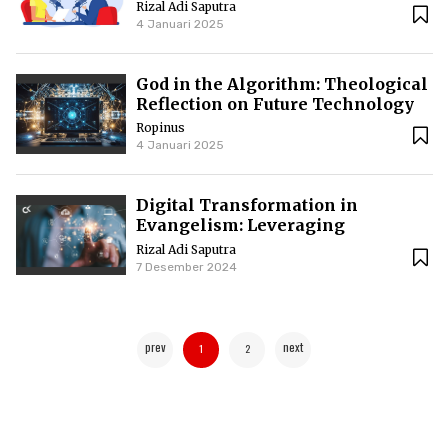
Podcasts to Reach the
Rizal Adi Saputra
Congregation
4 Januari 2025
God in the Algorithm: Theological
Reflection on Future Technology
Ropinus
4 Januari 2025
Digital Transformation in
Evangelism: Leveraging
Technology to Spread the Gospel
Rizal Adi Saputra
7 Desember 2024
prev
next
1
2