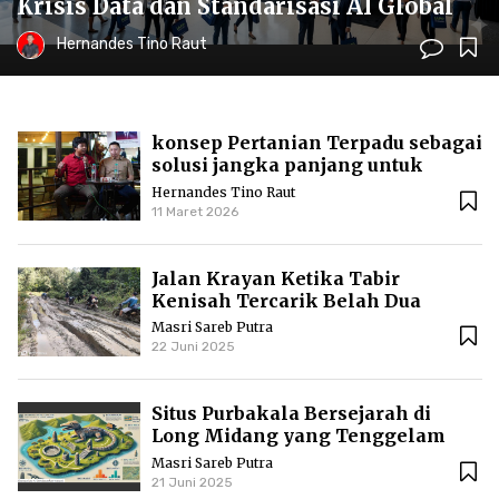
Krisis Data dan Standarisasi AI Global
Hernandes Tino Raut
konsep Pertanian Terpadu sebagai
solusi jangka panjang untuk
menjaga kesuburan lahan dan
Hernandes Tino Raut
kesejahteraan ekonomi
11 Maret 2026
Jalan Krayan Ketika Tabir
Kenisah Tercarik Belah Dua
Masri Sareb Putra
22 Juni 2025
Situs Purbakala Bersejarah di
Long Midang yang Tenggelam
Dibelah Jalan
Masri Sareb Putra
21 Juni 2025