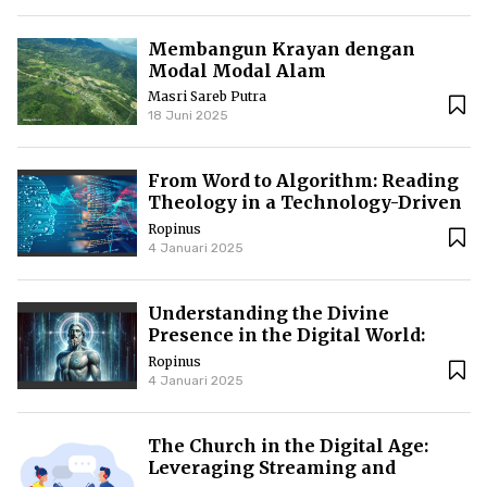
Membangun Krayan dengan
Modal Modal Alam
Masri Sareb Putra
18 Juni 2025
From Word to Algorithm: Reading
Theology in a Technology-Driven
World
Ropinus
4 Januari 2025
Understanding the Divine
Presence in the Digital World:
Between Technology and
Ropinus
Theology
4 Januari 2025
The Church in the Digital Age:
Leveraging Streaming and