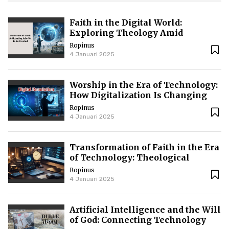
Faith in the Digital World:
Exploring Theology Amid
Technological Advancements
Ropinus
4 Januari 2025
Worship in the Era of Technology:
How Digitalization Is Changing
the Way We Believe
Ropinus
4 Januari 2025
Transformation of Faith in the Era
of Technology: Theological
Perspectives on the Future of
Ropinus
Spirituality
4 Januari 2025
Artificial Intelligence and the Will
of God: Connecting Technology