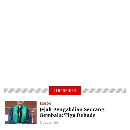
TERPOPULER
SOSOK
Jejak Pengabdian Seorang
Gembala: Tiga Dekade
Kepemimpinan Pdt. Dr. Yulius
Dibaca 466
Daud di GKPI