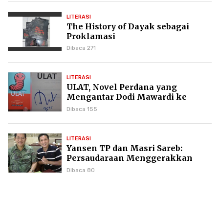
LITERASI
The History of Dayak sebagai
Proklamasi
Dibaca 271
LITERASI
ULAT, Novel Perdana yang
Mengantar Dodi Mawardi ke
Puncak Karier Kepenulisan
Dibaca 155
LITERASI
Yansen TP dan Masri Sareb:
Persaudaraan Menggerakkan
Literasi Borneo
Dibaca 80