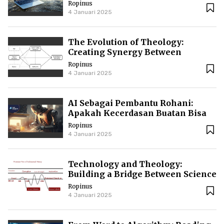
and Theology
Ropinus
4 Januari 2025
The Evolution of Theology:
Creating Synergy Between
Spiritual Life and Modern
Ropinus
Technological Development
4 Januari 2025
AI Sebagai Pembantu Rohani:
Apakah Kecerdasan Buatan Bisa
Meningkatkan Kualitas Ibadah
Ropinus
dan Kehidupan Spiritual
4 Januari 2025
Technology and Theology:
Building a Bridge Between Science
and Faith
Ropinus
4 Januari 2025