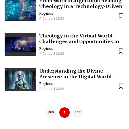
From Word to Algorithm: Reading
Theology in a Technology-Driven
World
Ropinus
4 Januari 2025
Theology in the Virtual World:
Challenges and Opportunities in
the Digital Technology Era
Ropinus
4 Januari 2025
Understanding the Divine
Presence in the Digital World:
Between Technology and
Ropinus
Theology
4 Januari 2025
prev
next
1