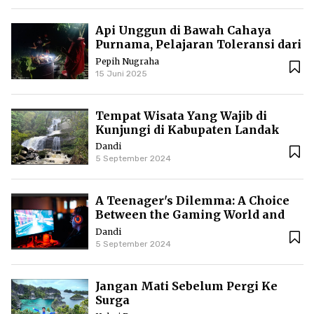
Api Unggun di Bawah Cahaya
Purnama, Pelajaran Toleransi dari
Krayan
Pepih Nugraha
15 Juni 2025
Tempat Wisata Yang Wajib di
Kunjungi di Kabupaten Landak
Dandi
5 September 2024
A Teenager's Dilemma: A Choice
Between the Gaming World and
Education-What is the Aftermath?
Dandi
5 September 2024
Jangan Mati Sebelum Pergi Ke
Surga