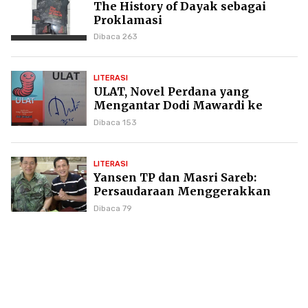
The History of Dayak sebagai
Proklamasi
Dibaca 263
LITERASI
ULAT, Novel Perdana yang
Mengantar Dodi Mawardi ke
Puncak Karier Kepenulisan
Dibaca 153
LITERASI
Yansen TP dan Masri Sareb:
Persaudaraan Menggerakkan
Literasi Borneo
Dibaca 79