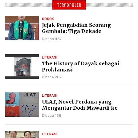
TERPOPULER
SOSOK
Jejak Pengabdian Seorang
Gembala: Tiga Dekade
Kepemimpinan Pdt. Dr. Yulius
Dibaca 487
Daud di GKPI
LITERASI
The History of Dayak sebagai
Proklamasi
Dibaca 282
LITERASI
ULAT, Novel Perdana yang
Mengantar Dodi Mawardi ke
Puncak Karier Kepenulisan
Dibaca 158
LITERASI