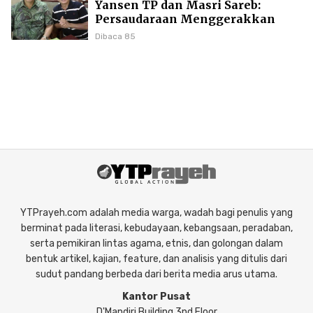
Yansen TP dan Masri Sareb:
Persaudaraan Menggerakkan
Literasi Borneo
Dibaca 85
YTPrayeh.com adalah media warga, wadah bagi penulis yang
berminat pada literasi, kebudayaan, kebangsaan, peradaban,
serta pemikiran lintas agama, etnis, dan golongan dalam
bentuk artikel, kajian, feature, dan analisis yang ditulis dari
sudut pandang berbeda dari berita media arus utama.
Kantor Pusat
D'Mandiri Building 3nd Floor