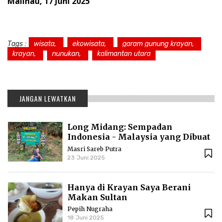
Malinau, 17 Juni 2025
Tags :
wisata,
ekowisata,
garam gunung krayan,
krayan,
nunukan,
kalimantan utara
JANGAN LEWATKAN
Long Midang: Sempadan
Indonesia - Malaysia yang Dibuat
Kolonial
Masri Sareb Putra
23 Juni 2025
Hanya di Krayan Saya Berani
Makan Sultan
Pepih Nugraha
18 Juni 2025