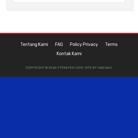
Tentang Kami
FAQ
Policy Privacy
Terms
Kontak Kami
COPYRIGHT © 2026 YTPRAYEH.COM. SITE BY
HADUAO
.