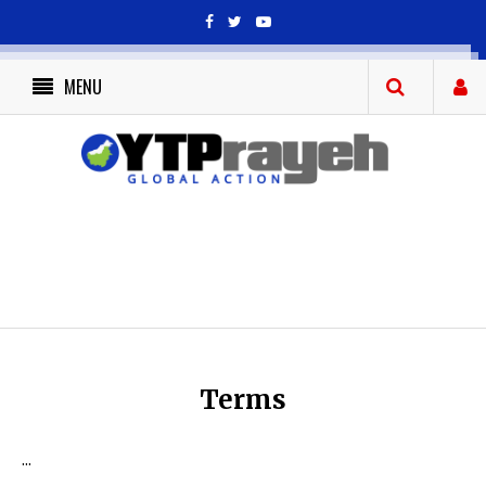
MENU
Terms
...