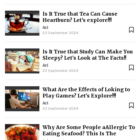
Is It True that Tea Can Cause
Heartburn? Let's explore!!!
Ari
23 September 2024
Is It True that Study Can Make You
Sleepy? Let's Look at The Facts!!
Ari
23 September 2024
What Are the Effects of Loking to
Play Games? Let's Explore!!!
Ari
23 September 2024
Why Are Some People aAllergic To
Eating Seafood? This Is The
Cause!!