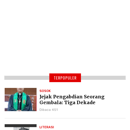
TERPOPULER
SOSOK
Jejak Pengabdian Seorang
Gembala: Tiga Dekade
Kepemimpinan Pdt. Dr. Yulius
Dibaca 451
Daud di GKPI
LITERASI