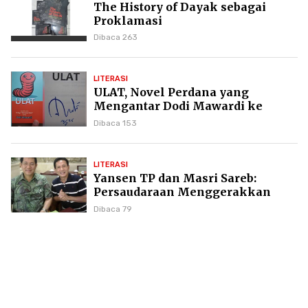
The History of Dayak sebagai
Proklamasi
Dibaca 263
LITERASI
ULAT, Novel Perdana yang
Mengantar Dodi Mawardi ke
Puncak Karier Kepenulisan
Dibaca 153
LITERASI
Yansen TP dan Masri Sareb:
Persaudaraan Menggerakkan
Literasi Borneo
Dibaca 79