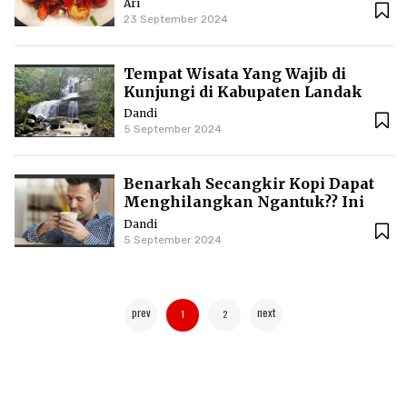
Ari
23 September 2024
Tempat Wisata Yang Wajib di
Kunjungi di Kabupaten Landak
Dandi
5 September 2024
Benarkah Secangkir Kopi Dapat
Menghilangkan Ngantuk?? Ini
Faktanya!!
Dandi
5 September 2024
prev
next
1
2