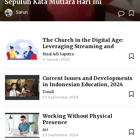
Sepuluh Kata Mutiara Hari Ini
Sarun
The Church in the Digital Age:
Leveraging Streaming and
Podcasts to Reach the
Rizal Adi Saputra
Congregation
4 Januari 2025
Current Issues and Developments
in Indonesian Education, 2024
Dandi
23 September 2024
Working Without Physical
Presence
Ari
23 September 2024