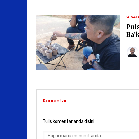
WISAT
Pui
Ba’
Komentar
Tulis komentar anda disini