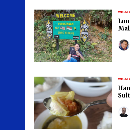
WISAT
Lon
Mal
WISAT
Han
Sul