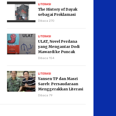
LITERASI
The History of Dayak
sebagai Proklamasi
Dibaca 270
LITERASI
ULAT, Novel Perdana
yang Mengantar Dodi
Mawardi ke Puncak
Karier Kepenulisan
Dibaca 154
LITERASI
Yansen TP dan Masri
Sareb: Persaudaraan
Menggerakkan Literasi
Borneo
Dibaca 79