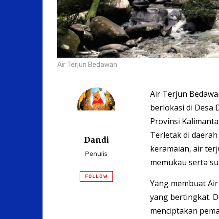
Air Terjun Bedawan
Air Terjun Bedawa
berlokasi di Desa 
Provinsi Kalimant
Terletak di daerah
Dandi
keramaian, air te
Penulis
memukau serta su
FOLLOW
Yang membuat Air 
yang bertingkat. D
menciptakan peman