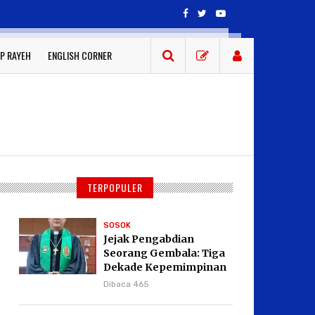
P RAYEH
ENGLISH CORNER
TERPOPULER
SOSOK
Jejak Pengabdian
Seorang Gembala: Tiga
Dekade Kepemimpinan
Pdt. Dr. Yulius Daud di
Dibaca 465
GKPI