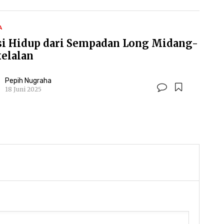
A
si Hidup dari Sempadan Long Midang-
kelalan
Pepih Nugraha
18 Juni 2025