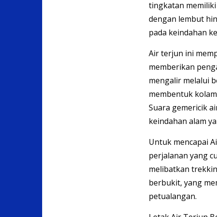
tingkatan memiliki 
dengan lembut hin
pada keindahan kes
Air terjun ini mem
memberikan pengal
mengalir melalui b
membentuk kolam-k
Suara gemericik a
keindahan alam yan
Untuk mencapai A
perjalanan yang cu
melibatkan trekki
berbukit, yang me
petualangan.
Letak Air Terjun B