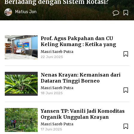
Berladang dengan Sistem Rotasi?
Matius Jon
Prof. Agus Pakpahan dan CU
Keling Kumang : Ketika yang
Kecil Mengajari yang Besar
Masri Sareb Putra
22 Juni 2025
Nenas Krayan: Kemanisan dari
Dataran Tinggi Borneo
Masri Sareb Putra
18 Juni 2025
Yansen TP: Vanili Jadi Komoditas
Organik Unggulan Krayan
Masri Sareb Putra
17 Juni 2025