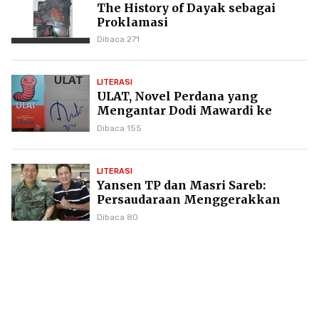
The History of Dayak sebagai
Proklamasi
Dibaca 271
LITERASI
ULAT, Novel Perdana yang
Mengantar Dodi Mawardi ke
Puncak Karier Kepenulisan
Dibaca 155
LITERASI
Yansen TP dan Masri Sareb:
Persaudaraan Menggerakkan
Literasi Borneo
Dibaca 80