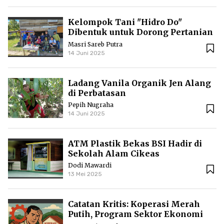
Kelompok Tani "Hidro Do"
Dibentuk untuk Dorong Pertanian
Organik Krayan
Masri Sareb Putra
14 Juni 2025
Ladang Vanila Organik Jen Alang
di Perbatasan
Pepih Nugraha
14 Juni 2025
ATM Plastik Bekas BSI Hadir di
Sekolah Alam Cikeas
Dodi Mawardi
13 Mei 2025
Catatan Kritis: Koperasi Merah
Putih, Program Sektor Ekonomi
yang Sifatnya Wajib