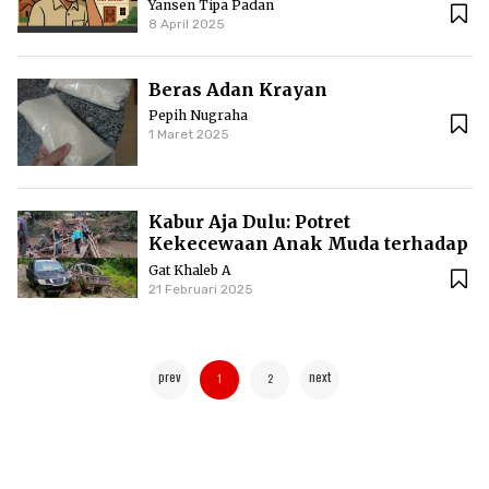
Yansen Tipa Padan
8 April 2025
Beras Adan Krayan
Pepih Nugraha
1 Maret 2025
Kabur Aja Dulu: Potret
Kekecewaan Anak Muda terhadap
Negeri
Gat Khaleb A
21 Februari 2025
prev
next
1
2