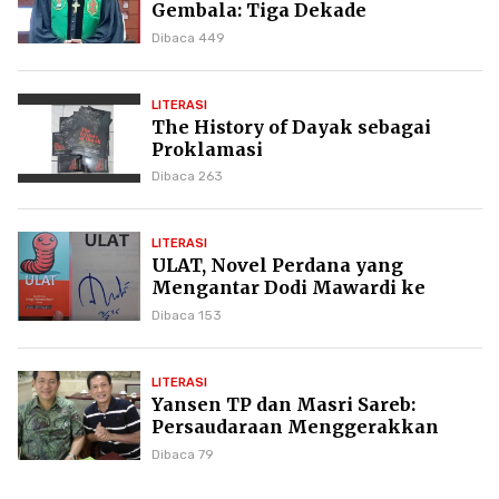
Gembala: Tiga Dekade
Kepemimpinan Pdt. Dr. Yulius
Dibaca 449
Daud di GKPI
LITERASI
The History of Dayak sebagai
Proklamasi
Dibaca 263
LITERASI
ULAT, Novel Perdana yang
Mengantar Dodi Mawardi ke
Puncak Karier Kepenulisan
Dibaca 153
LITERASI
Yansen TP dan Masri Sareb:
Persaudaraan Menggerakkan
Literasi Borneo
Dibaca 79