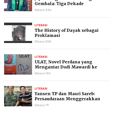
Gembala: Tiga Dekade
Kepemimpinan Pdt. Dr. Yulius
Dibaca 436
Daud di GKPI
LITERASI
The History of Dayak sebagai
Proklamasi
Dibaca 258
LITERASI
ULAT, Novel Perdana yang
Mengantar Dodi Mawardi ke
Puncak Karier Kepenulisan
Dibaca 150
LITERASI
Yansen TP dan Masri Sareb:
Persaudaraan Menggerakkan
Literasi Borneo
Dibaca 79