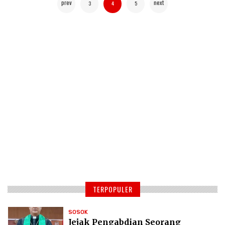
prev
next
3
4
5
TERPOPULER
SOSOK
Jejak Pengabdian Seorang