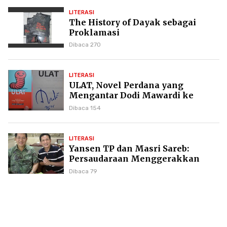
LITERASI
The History of Dayak sebagai
Proklamasi
Dibaca 270
LITERASI
ULAT, Novel Perdana yang
Mengantar Dodi Mawardi ke
Puncak Karier Kepenulisan
Dibaca 154
LITERASI
Yansen TP dan Masri Sareb:
Persaudaraan Menggerakkan
Literasi Borneo
Dibaca 79