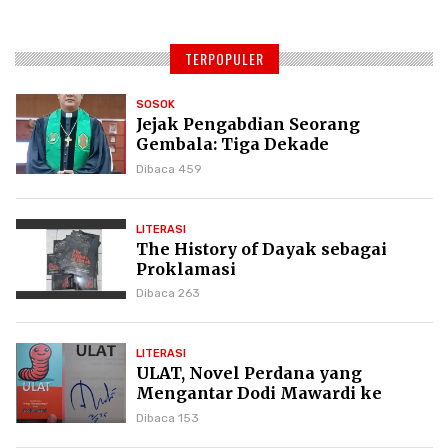
TERPOPULER
SOSOK
Jejak Pengabdian Seorang
Gembala: Tiga Dekade
Kepemimpinan Pdt. Dr. Yulius
Dibaca 459
Daud di GKPI
LITERASI
The History of Dayak sebagai
Proklamasi
Dibaca 263
LITERASI
ULAT, Novel Perdana yang
Mengantar Dodi Mawardi ke
Puncak Karier Kepenulisan
Dibaca 153