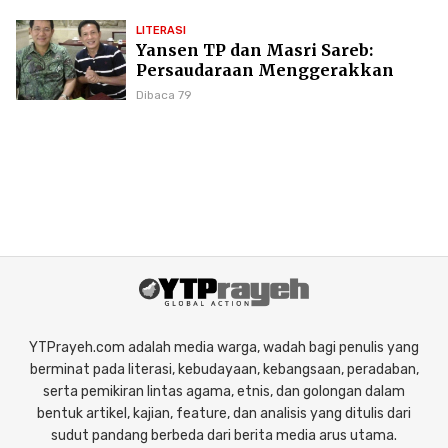
LITERASI
Yansen TP dan Masri Sareb:
Persaudaraan Menggerakkan
Literasi Borneo
Dibaca 79
YTPrayeh.com adalah media warga, wadah bagi penulis yang
berminat pada literasi, kebudayaan, kebangsaan, peradaban,
serta pemikiran lintas agama, etnis, dan golongan dalam
bentuk artikel, kajian, feature, dan analisis yang ditulis dari
sudut pandang berbeda dari berita media arus utama.