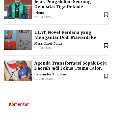
Jejak Pengabdian Seorang
Gembala: Tiga Dekade
Kepemimpinan Pdt. Dr. Yulius
Diono
Daud di GKPI
27 Juli 2026
ULAT, Novel Perdana yang
Mengantar Dodi Mawardi ke
Puncak Karier Kepenulisan
Masri Sareb Putra
15 Juli 2026
Agenda Transformasi Sepak Bola
Daerah Jadi Fokus Utama Calon
Ketua Askab PSSI Ketapang
Hernandes Tino Raut
19 Juni 2026
Komentar