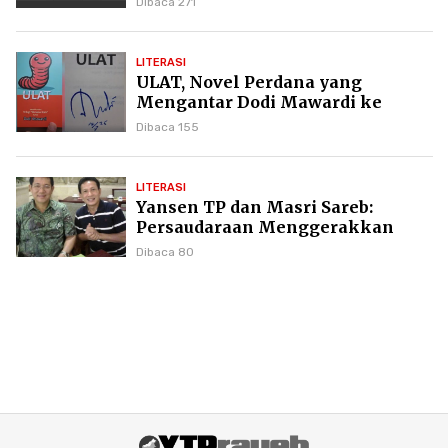
Dibaca 271
LITERASI
ULAT, Novel Perdana yang
Mengantar Dodi Mawardi ke
Puncak Karier Kepenulisan
Dibaca 155
LITERASI
Yansen TP dan Masri Sareb:
Persaudaraan Menggerakkan
Literasi Borneo
Dibaca 80