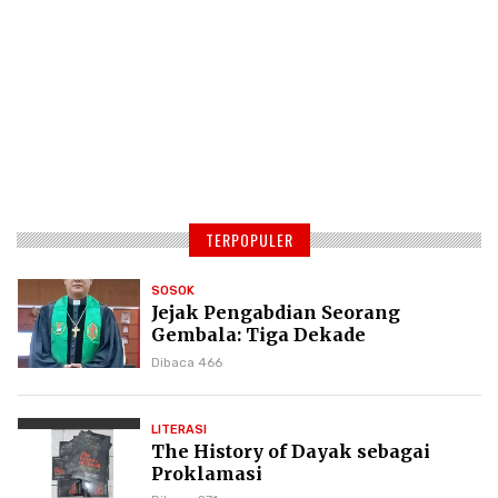
TERPOPULER
SOSOK
Jejak Pengabdian Seorang
Gembala: Tiga Dekade
Kepemimpinan Pdt. Dr. Yulius
Dibaca 466
Daud di GKPI
LITERASI
The History of Dayak sebagai
Proklamasi