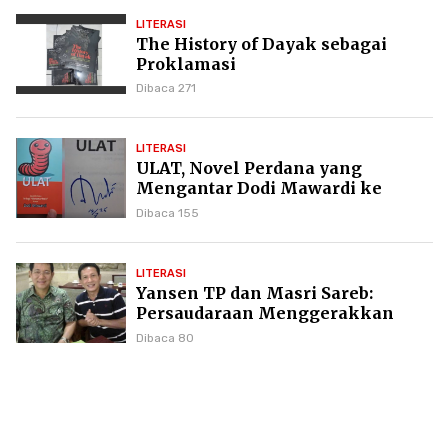
LITERASI
The History of Dayak sebagai
Proklamasi
Dibaca 271
LITERASI
ULAT, Novel Perdana yang
Mengantar Dodi Mawardi ke
Puncak Karier Kepenulisan
Dibaca 155
LITERASI
Yansen TP dan Masri Sareb:
Persaudaraan Menggerakkan
Literasi Borneo
Dibaca 80