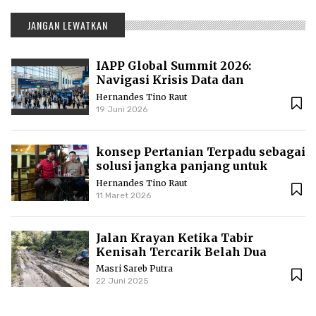
JANGAN LEWATKAN
IAPP Global Summit 2026:
Navigasi Krisis Data dan
Standarisasi AI Global
Hernandes Tino Raut
19 Juni 2026
konsep Pertanian Terpadu sebagai
solusi jangka panjang untuk
menjaga kesuburan lahan dan
Hernandes Tino Raut
kesejahteraan ekonomi
11 Maret 2026
Jalan Krayan Ketika Tabir
Kenisah Tercarik Belah Dua
Masri Sareb Putra
22 Juni 2025