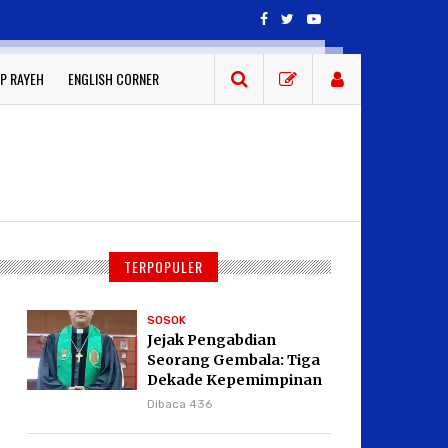
P RAYEH
ENGLISH CORNER
TERPOPULER
SOSOK
Jejak Pengabdian
Seorang Gembala: Tiga
Dekade Kepemimpinan
Pdt. Dr. Yulius Daud di
Dibaca 436
GKPI