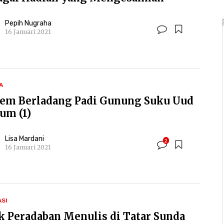
Pepih Nugraha
16 Januari 2021
A
tem Berladang Padi Gunung Suku Uud
um (1)
Lisa Mardani
2
16 Januari 2021
ASI
ak Peradaban Menulis di Tatar Sunda