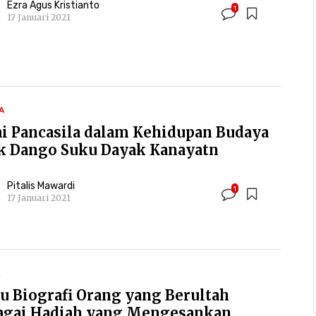
Ezra Agus Kristianto
1
17 Januari 2021
A
ai Pancasila dalam Kehidupan Budaya
k Dango Suku Dayak Kanayatn
Pitalis Mawardi
1
17 Januari 2021
K
u Biografi Orang yang Berultah
agai Hadiah yang Mengesankan