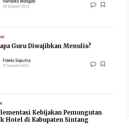
Handoko Widagdo
18 Januari 2021
ASI
apa Guru Diwajibkan Menulis?
Fidelis Saputra
17 Januari 2021
IK
lementasi Kebijakan Pemungutan
ak Hotel di Kabupaten Sintang