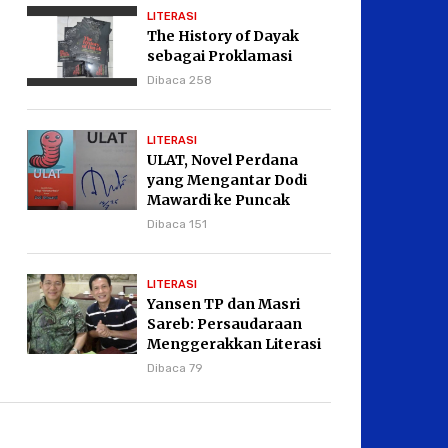
LITERASI
The History of Dayak
sebagai Proklamasi
Dibaca 258
LITERASI
ULAT, Novel Perdana
yang Mengantar Dodi
Mawardi ke Puncak
Karier Kepenulisan
Dibaca 151
LITERASI
Yansen TP dan Masri
Sareb: Persaudaraan
Menggerakkan Literasi
Borneo
Dibaca 79