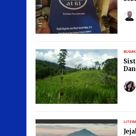
BUDAY
Sis
Dan
LITER
Jej