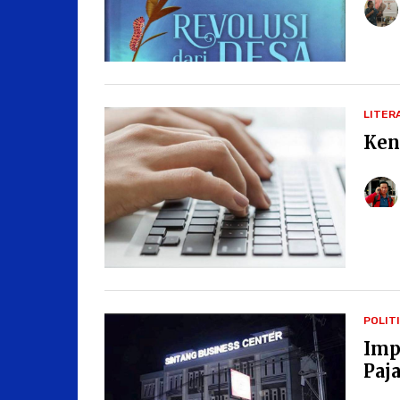
LITER
Ken
POLIT
Imp
Paj