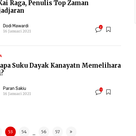
: Kai Raga, Penulis Top Zaman
jadjaran
Dodi Mawardi
2
16 Januari 2021
A
apa Suku Dayak Kanayatn Memelihara
i?
Paran Sakiu
1
16 Januari 2021
53
54
56
57
...