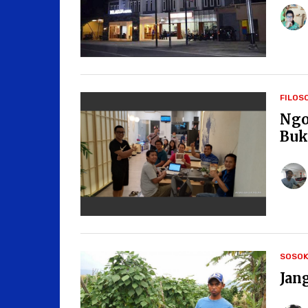
FILOS
Ngo
Buk
SOSO
Jan