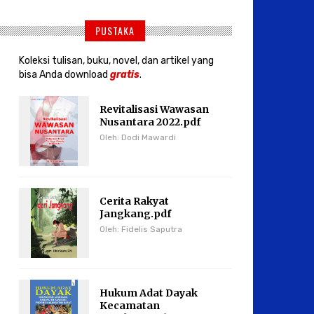
PUSTAKA
Koleksi tulisan, buku, novel, dan artikel yang
bisa Anda download
gratis
.
Revitalisasi Wawasan
Nusantara 2022.pdf
Oleh: Dodi Mawardi
Cerita Rakyat
Jangkang.pdf
Oleh: Fidelis Saputra
Hukum Adat Dayak
Kecamatan