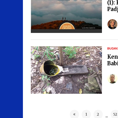
(1)
Pad
BUDAY
Ken
Bab
1
2
52
...