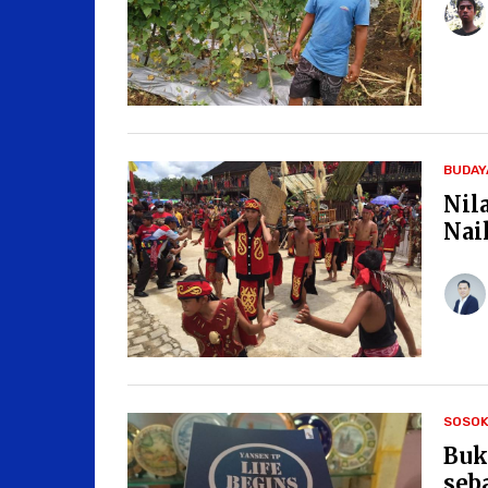
BUDAY
Nil
Nai
SOSO
Buk
seb