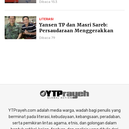
Puncak Karier Kepenulisan
Dibaca 153
LITERASI
Yansen TP dan Masri Sareb:
Persaudaraan Menggerakkan
Literasi Borneo
Dibaca 79
YTPrayeh.com adalah media warga, wadah bagi penulis yang
berminat pada literasi, kebudayaan, kebangsaan, peradaban,
serta pemikiran lintas agama, etnis, dan golongan dalam