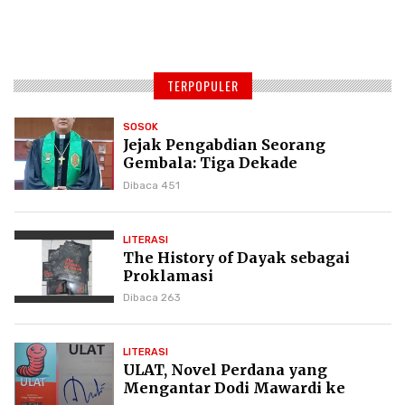
TERPOPULER
SOSOK
Jejak Pengabdian Seorang
Gembala: Tiga Dekade
Kepemimpinan Pdt. Dr. Yulius
Dibaca 451
Daud di GKPI
LITERASI
The History of Dayak sebagai
Proklamasi
Dibaca 263
LITERASI
ULAT, Novel Perdana yang
Mengantar Dodi Mawardi ke