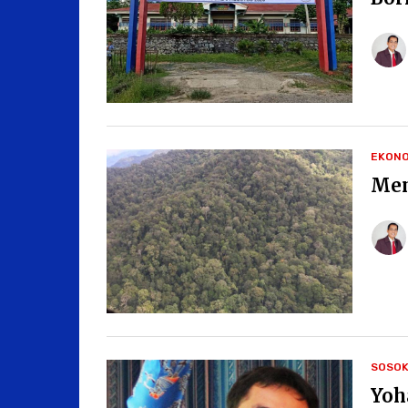
EKONO
Men
SOSO
Yoh