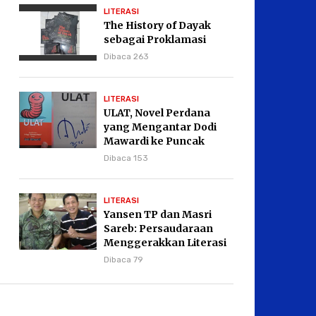
LITERASI
The History of Dayak
sebagai Proklamasi
Dibaca 263
LITERASI
ULAT, Novel Perdana
yang Mengantar Dodi
Mawardi ke Puncak
Karier Kepenulisan
Dibaca 153
LITERASI
Yansen TP dan Masri
Sareb: Persaudaraan
Menggerakkan Literasi
Borneo
Dibaca 79