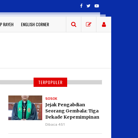
P RAYEH
ENGLISH CORNER
TERPOPULER
SOSOK
Jejak Pengabdian
Seorang Gembala: Tiga
Dekade Kepemimpinan
Pdt. Dr. Yulius Daud di
Dibaca 451
GKPI