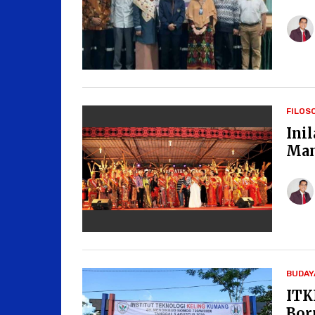
FILOS
Ini
Man
BUDAY
ITK
Bor