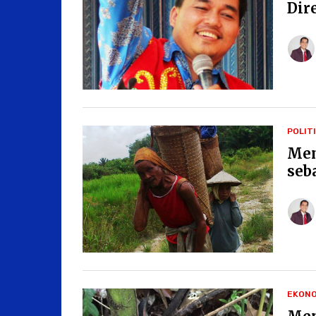
Dir
POLIT
Men
seb
EKONO