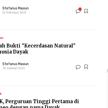
Stefanus Masiun
2
14 Februari 2021
OFI
lah Bukti "Kecerdasan Natural"
usia Dayak
Stefanus Masiun
30 Januari 2021
A
K, Perguruan Tinggi Pertama di
neo dengan nama Dayak