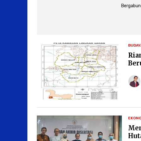
Bergabung
BUDAY
Ria
Ber
EKONO
Men
Hut