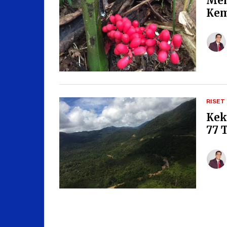
Men
Kem
RISET
Kek
77 