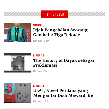
TERPOPULER
SOSOK
Jejak Pengabdian Seorang
Gembala: Tiga Dekade
Kepemimpinan Pdt. Dr. Yulius
Dibaca 442
Daud di GKPI
LITERASI
The History of Dayak sebagai
Proklamasi
Dibaca 263
LITERASI
ULAT, Novel Perdana yang
Mengantar Dodi Mawardi ke
Puncak Karier Kepenulisan
Dibaca 153