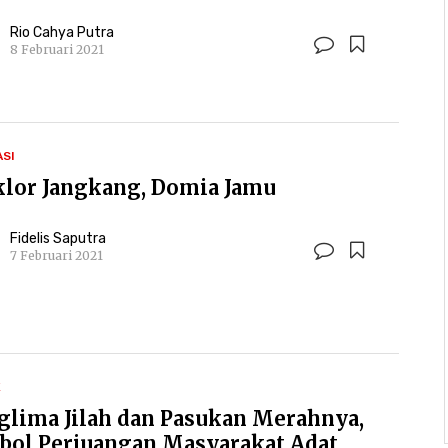
Rio Cahya Putra
8 Februari 2021
ASI
klor Jangkang, Domia Jamu
Fidelis Saputra
7 Februari 2021
K
glima Jilah dan Pasukan Merahnya,
bol Perjuangan Masyarakat Adat