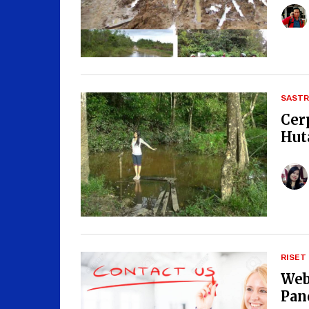
SASTR
Cer
Hut
RISET
Web
Pan