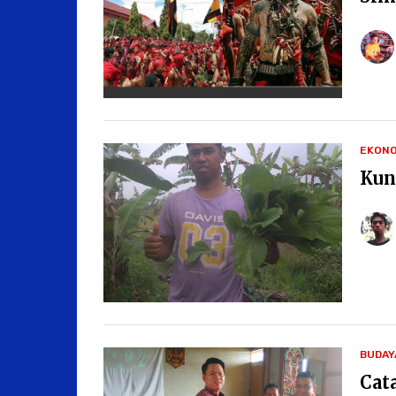
EKONO
Kun
BUDAY
Cat