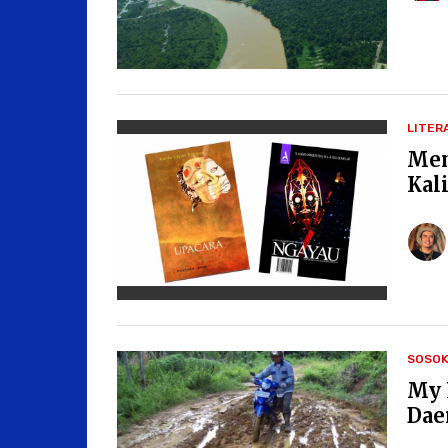
LITER
Men
Kal
SOSO
My 
Dae