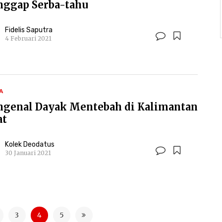
nggap Serba-tahu
Fidelis Saputra
4 Februari 2021
A
genal Dayak Mentebah di Kalimantan
at
Kolek Deodatus
30 Januari 2021
3
4
5