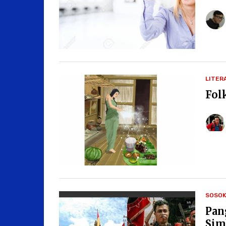
LITER
Fol
SOSO
Pan
Sim