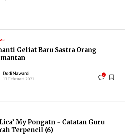
ASI
anti Geliat Baru Sastra Orang
imantan
Dodi Mawardi
2
13 Februari 2021
K
Lica’ My Pongatn - Catatan Guru
rah Terpencil (6)