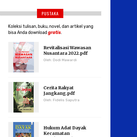
PUSTAKA
Koleksi tulisan, buku, novel, dan artikel yang
bisa Anda download
gratis
.
Revitalisasi Wawasan
Nusantara 2022.pdf
Oleh: Dodi Mawardi
Cerita Rakyat
Jangkang.pdf
Oleh: Fidelis Saputra
Hukum Adat Dayak
Kecamatan