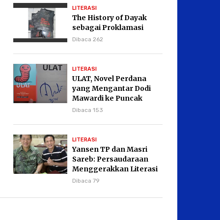
LITERASI
The History of Dayak
sebagai Proklamasi
Dibaca 262
LITERASI
ULAT, Novel Perdana
yang Mengantar Dodi
Mawardi ke Puncak
Karier Kepenulisan
Dibaca 153
LITERASI
Yansen TP dan Masri
Sareb: Persaudaraan
Menggerakkan Literasi
Borneo
Dibaca 79