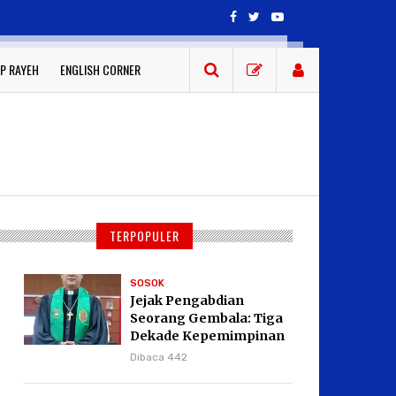
P RAYEH
ENGLISH CORNER
TERPOPULER
SOSOK
Jejak Pengabdian
Seorang Gembala: Tiga
Dekade Kepemimpinan
Pdt. Dr. Yulius Daud di
Dibaca 442
GKPI