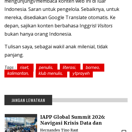
mengunjungi/membaca konten web ini di luar
Indonesia. Saran untuk pengelola. Sebaiknya, untuk
mereka, disediakan Google Translate otomatis. Ke
depan, sajikan konten berbahasa Inggris!
Visitors
bukan hanya orang Indonesia.
Tulisan saya, sebagai wakil anak milenial, tidak
panjang.
Tags :
riset,
penulis,
literasi,
borneo,
kalimantan,
klub menulis,
ytprayeh
JANGAN LEWATKAN
IAPP Global Summit 2026:
Navigasi Krisis Data dan
Standarisasi AI Global
Hernandes Tino Raut