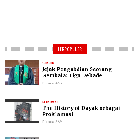
TERPOPULER
SOSOK
Jejak Pengabdian Seorang
Gembala: Tiga Dekade
Kepemimpinan Pdt. Dr. Yulius
Dibaca 459
Daud di GKPI
LITERASI
The History of Dayak sebagai
Proklamasi
Dibaca 269