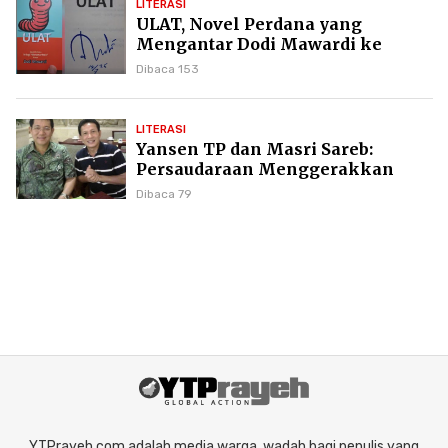
LITERASI
ULAT, Novel Perdana yang
Mengantar Dodi Mawardi ke
Puncak Karier Kepenulisan
Dibaca 153
LITERASI
Yansen TP dan Masri Sareb:
Persaudaraan Menggerakkan
Literasi Borneo
Dibaca 79
YTPrayeh.com adalah media warga, wadah bagi penulis yang