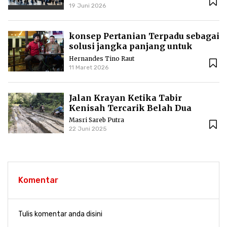
19 Juni 2026
konsep Pertanian Terpadu sebagai
solusi jangka panjang untuk
menjaga kesuburan lahan dan
Hernandes Tino Raut
kesejahteraan ekonomi
11 Maret 2026
Jalan Krayan Ketika Tabir
Kenisah Tercarik Belah Dua
Masri Sareb Putra
22 Juni 2025
Komentar
Tulis komentar anda disini