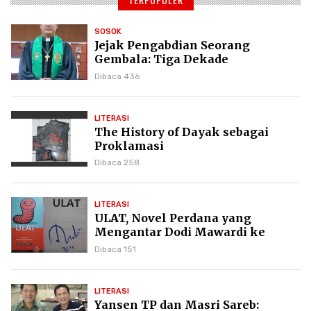
SOSOK
Jejak Pengabdian Seorang
Gembala: Tiga Dekade
Kepemimpinan Pdt. Dr. Yulius
Dibaca 436
Daud di GKPI
LITERASI
The History of Dayak sebagai
Proklamasi
Dibaca 258
LITERASI
ULAT, Novel Perdana yang
Mengantar Dodi Mawardi ke
Puncak Karier Kepenulisan
Dibaca 151
LITERASI
Yansen TP dan Masri Sareb: