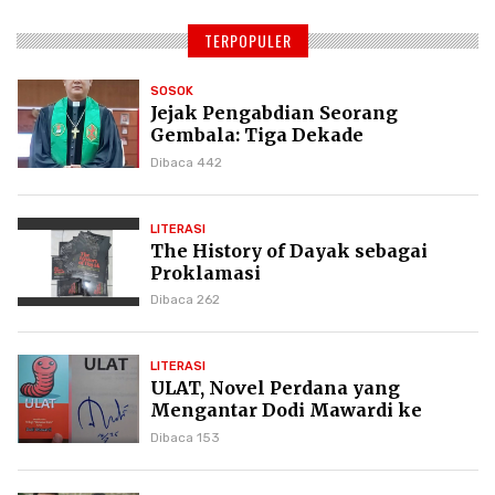
TERPOPULER
SOSOK
Jejak Pengabdian Seorang
Gembala: Tiga Dekade
Kepemimpinan Pdt. Dr. Yulius
Dibaca 442
Daud di GKPI
LITERASI
The History of Dayak sebagai
Proklamasi
Dibaca 262
LITERASI
ULAT, Novel Perdana yang
Mengantar Dodi Mawardi ke
Puncak Karier Kepenulisan
Dibaca 153