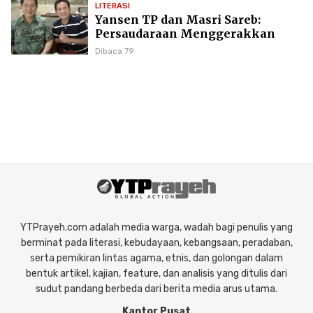
LITERASI
Yansen TP dan Masri Sareb:
Persaudaraan Menggerakkan
Literasi Borneo
Dibaca 79
YTPrayeh.com adalah media warga, wadah bagi penulis yang
berminat pada literasi, kebudayaan, kebangsaan, peradaban,
serta pemikiran lintas agama, etnis, dan golongan dalam
bentuk artikel, kajian, feature, dan analisis yang ditulis dari
sudut pandang berbeda dari berita media arus utama.
Kantor Pusat