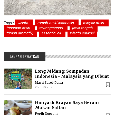
Tags :
wisata,
rumah atsiri indonesia,
minyak atsiri,
tanaman atsiri,
tawangmangu,
jawa tengah,
taman aromatik,
essential oil,
wisata edukasi
JANGAN LEWATKAN
Long Midang: Sempadan
Indonesia - Malaysia yang Dibuat
Kolonial
Masri Sareb Putra
23 Juni 2025
Hanya di Krayan Saya Berani
Makan Sultan
Pepih Nugraha