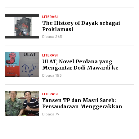
Daud di GKPI
LITERASI
The History of Dayak sebagai
Proklamasi
Dibaca 263
LITERASI
ULAT, Novel Perdana yang
Mengantar Dodi Mawardi ke
Puncak Karier Kepenulisan
Dibaca 153
LITERASI
Yansen TP dan Masri Sareb:
Persaudaraan Menggerakkan
Literasi Borneo
Dibaca 79