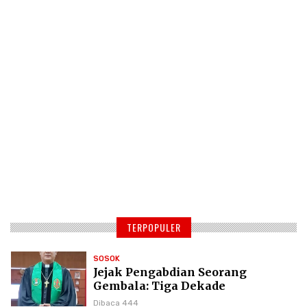
TERPOPULER
SOSOK
Jejak Pengabdian Seorang
Gembala: Tiga Dekade
Kepemimpinan Pdt. Dr. Yulius
Dibaca 444