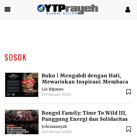
SOSOK
Buku | Mengabdi dengan Hati,
Mewariskan Inspirasi: Membaca
Biografi Daud Ipid
Lio Bijumes
21 Februari 2025
Bongol Family: Time To Wild III,
Panggung Energi dan Solidaritas
di Singkawang
Johriannsyah
20 Februari 2025