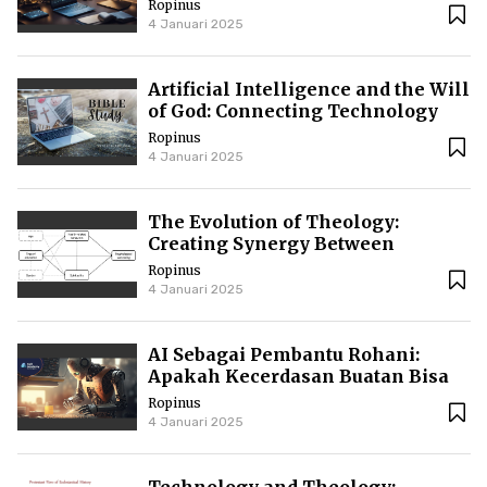
Perspectives on the Future of
Ropinus
Spirituality
4 Januari 2025
Artificial Intelligence and the Will
of God: Connecting Technology
and Theology
Ropinus
4 Januari 2025
The Evolution of Theology:
Creating Synergy Between
Spiritual Life and Modern
Ropinus
Technological Development
4 Januari 2025
AI Sebagai Pembantu Rohani:
Apakah Kecerdasan Buatan Bisa
Meningkatkan Kualitas Ibadah
Ropinus
dan Kehidupan Spiritual
4 Januari 2025