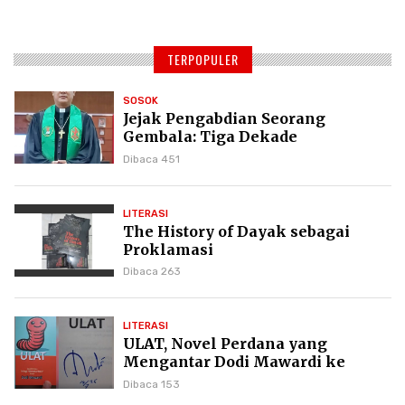
TERPOPULER
SOSOK
Jejak Pengabdian Seorang
Gembala: Tiga Dekade
Kepemimpinan Pdt. Dr. Yulius
Dibaca 451
Daud di GKPI
LITERASI
The History of Dayak sebagai
Proklamasi
Dibaca 263
LITERASI
ULAT, Novel Perdana yang
Mengantar Dodi Mawardi ke
Puncak Karier Kepenulisan
Dibaca 153