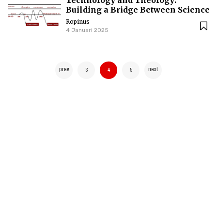
Technology and Theology:
Building a Bridge Between Science
and Faith
Ropinus
4 Januari 2025
prev
next
3
4
5