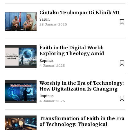
Cintaku Terdampar Di Klinik 511
Sarun
29 Januari 2025
Faith in the Digital World:
Exploring Theology Amid
Technological Advancements
Ropinus
4 Januari 2025
Worship in the Era of Technology:
How Digitalization Is Changing
the Way We Believe
Ropinus
4 Januari 2025
Transformation of Faith in the Era
of Technology: Theological