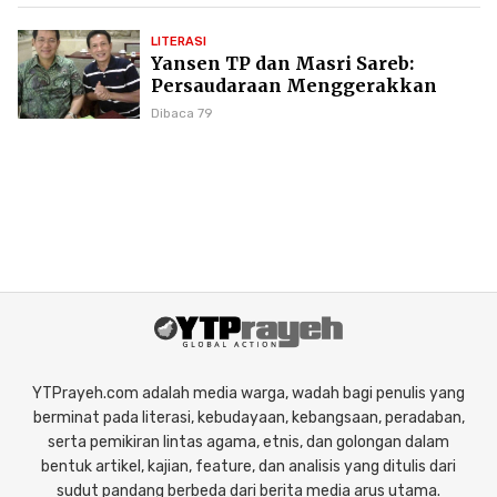
LITERASI
Yansen TP dan Masri Sareb:
Persaudaraan Menggerakkan
Literasi Borneo
Dibaca 79
YTPrayeh.com adalah media warga, wadah bagi penulis yang
berminat pada literasi, kebudayaan, kebangsaan, peradaban,
serta pemikiran lintas agama, etnis, dan golongan dalam
bentuk artikel, kajian, feature, dan analisis yang ditulis dari
sudut pandang berbeda dari berita media arus utama.