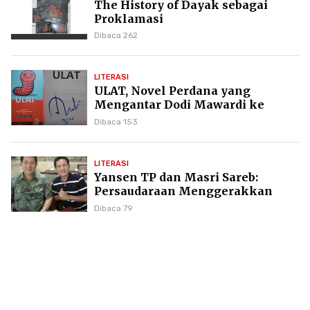
The History of Dayak sebagai
Proklamasi
Dibaca 262
LITERASI
ULAT, Novel Perdana yang
Mengantar Dodi Mawardi ke
Puncak Karier Kepenulisan
Dibaca 153
LITERASI
Yansen TP dan Masri Sareb:
Persaudaraan Menggerakkan
Literasi Borneo
Dibaca 79