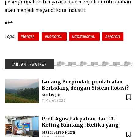
pekerja-upahan hanya ada dua: menjadi buruh upahan
atau menjadi mayat di kota industri.
***
Tags :
literasi,
ekonomi,
kapitalisme,
sejarah
JANGAN LEWATKAN
Ladang Berpindah-pindah atau
Berladang dengan Sistem Rotasi?
Matius Jon
11 Maret 2026
Prof. Agus Pakpahan dan CU
Keling Kumang : Ketika yang
Kecil Mengajari yang Besar
Masri Sareb Putra