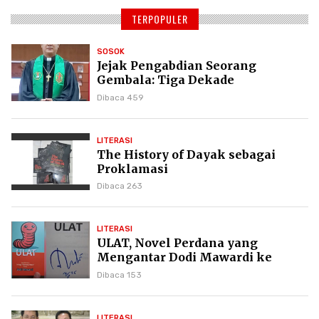
TERPOPULER
SOSOK
Jejak Pengabdian Seorang
Gembala: Tiga Dekade
Kepemimpinan Pdt. Dr. Yulius
Dibaca 459
Daud di GKPI
LITERASI
The History of Dayak sebagai
Proklamasi
Dibaca 263
LITERASI
ULAT, Novel Perdana yang
Mengantar Dodi Mawardi ke
Puncak Karier Kepenulisan
Dibaca 153
LITERASI