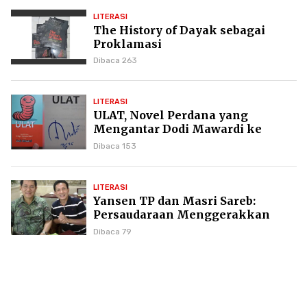
LITERASI
The History of Dayak sebagai
Proklamasi
Dibaca 263
LITERASI
ULAT, Novel Perdana yang
Mengantar Dodi Mawardi ke
Puncak Karier Kepenulisan
Dibaca 153
LITERASI
Yansen TP dan Masri Sareb:
Persaudaraan Menggerakkan
Literasi Borneo
Dibaca 79