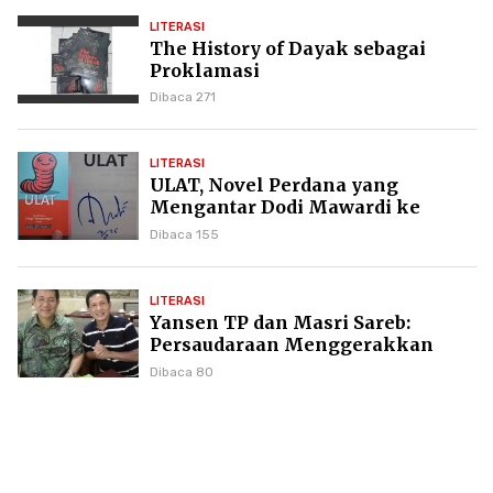
LITERASI
The History of Dayak sebagai
Proklamasi
Dibaca 271
LITERASI
ULAT, Novel Perdana yang
Mengantar Dodi Mawardi ke
Puncak Karier Kepenulisan
Dibaca 155
LITERASI
Yansen TP dan Masri Sareb:
Persaudaraan Menggerakkan
Literasi Borneo
Dibaca 80