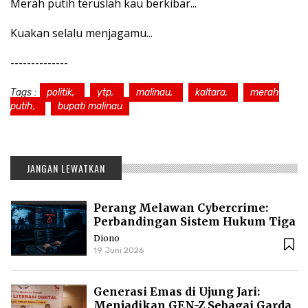
Merah putih teruslah kau berkibar...
Kuakan selalu menjagamu...
--------------
Tags :
politik,
ytp,
malinau,
kaltara,
merah
putih,
bupati malinau
JANGAN LEWATKAN
Perang Melawan Cybercrime:
Perbandingan Sistem Hukum Tiga
Negara
Diono
19 Juni 2026
Generasi Emas di Ujung Jari:
Menjadikan GEN-Z Sebagai Garda