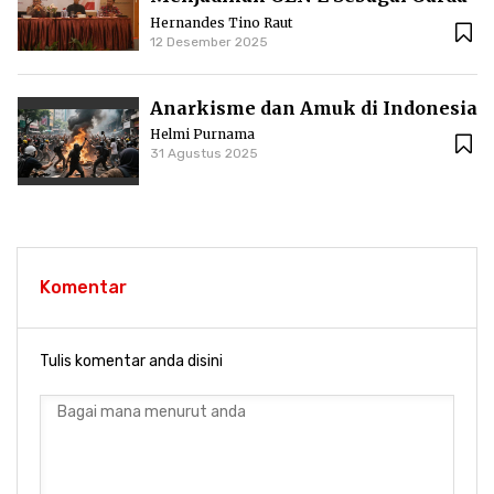
Literasi dalam polarisasi bonus
Hernandes Tino Raut
demografi
12 Desember 2025
Anarkisme dan Amuk di Indonesia
Helmi Purnama
31 Agustus 2025
Komentar
Tulis komentar anda disini