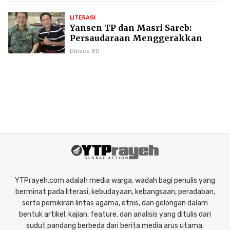
LITERASI
Yansen TP dan Masri Sareb:
Persaudaraan Menggerakkan
Literasi Borneo
Dibaca 80
YTPrayeh.com adalah media warga, wadah bagi penulis yang
berminat pada literasi, kebudayaan, kebangsaan, peradaban,
serta pemikiran lintas agama, etnis, dan golongan dalam
bentuk artikel, kajian, feature, dan analisis yang ditulis dari
sudut pandang berbeda dari berita media arus utama.