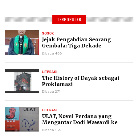
TERPOPULER
SOSOK
Jejak Pengabdian Seorang
Gembala: Tiga Dekade
Kepemimpinan Pdt. Dr. Yulius
Dibaca 466
Daud di GKPI
LITERASI
The History of Dayak sebagai
Proklamasi
Dibaca 271
LITERASI
ULAT, Novel Perdana yang
Mengantar Dodi Mawardi ke
Puncak Karier Kepenulisan
Dibaca 155