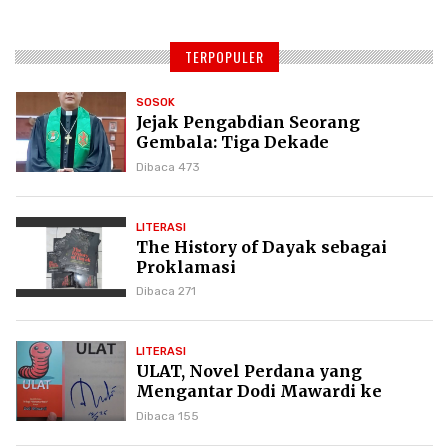
TERPOPULER
SOSOK
Jejak Pengabdian Seorang
Gembala: Tiga Dekade
Kepemimpinan Pdt. Dr. Yulius
Dibaca 473
Daud di GKPI
LITERASI
The History of Dayak sebagai
Proklamasi
Dibaca 271
LITERASI
ULAT, Novel Perdana yang
Mengantar Dodi Mawardi ke
Puncak Karier Kepenulisan
Dibaca 155