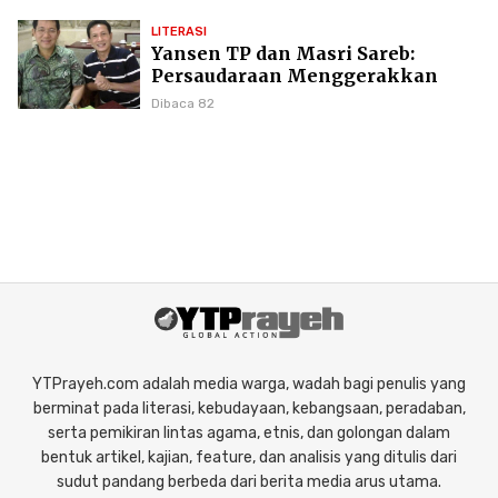
LITERASI
Yansen TP dan Masri Sareb:
Persaudaraan Menggerakkan
Literasi Borneo
Dibaca 82
YTPrayeh.com adalah media warga, wadah bagi penulis yang
berminat pada literasi, kebudayaan, kebangsaan, peradaban,
serta pemikiran lintas agama, etnis, dan golongan dalam
bentuk artikel, kajian, feature, dan analisis yang ditulis dari
sudut pandang berbeda dari berita media arus utama.