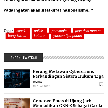
Pada ingatan akan sifat-sifat nasionalisme…”
Tags :
sosok,
politik,
pemimpin,
jose rizal manua,
bung karno,
kaltara,
yansen tipa padan
JANGAN LEWATKAN
Perang Melawan Cybercrime:
Perbandingan Sistem Hukum Tiga
Negara
Diono
19 Juni 2026
Generasi Emas di Ujung Jari:
Menjadikan GEN-Z Sebagai Garda