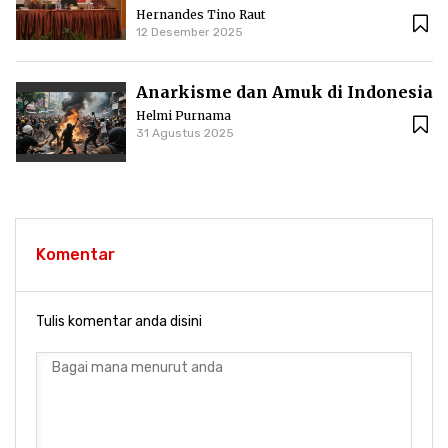
Literasi dalam polarisasi bonus
Hernandes Tino Raut
demografi
12 Desember 2025
Anarkisme dan Amuk di Indonesia
Helmi Purnama
31 Agustus 2025
Komentar
Tulis komentar anda disini