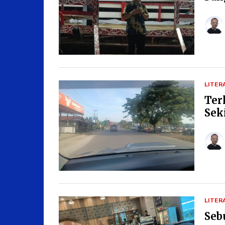
LITER
Ter
Sek
LITER
Seb