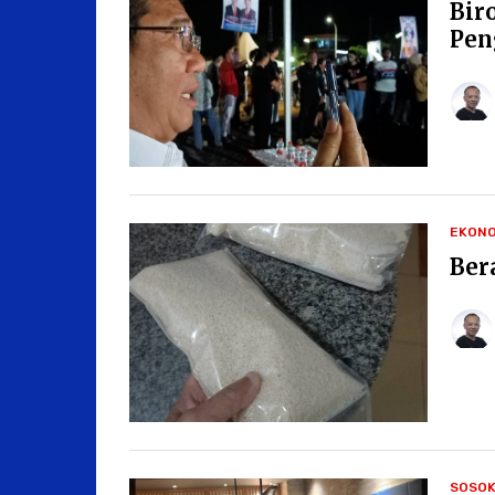
Bir
Pen
EKONO
Ber
SOSO