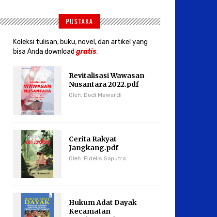
PUSTAKA
Koleksi tulisan, buku, novel, dan artikel yang
bisa Anda download
gratis
.
Revitalisasi Wawasan
Nusantara 2022.pdf
Oleh: Dodi Mawardi
Cerita Rakyat
Jangkang.pdf
Oleh: Fidelis Saputra
Hukum Adat Dayak
Kecamatan