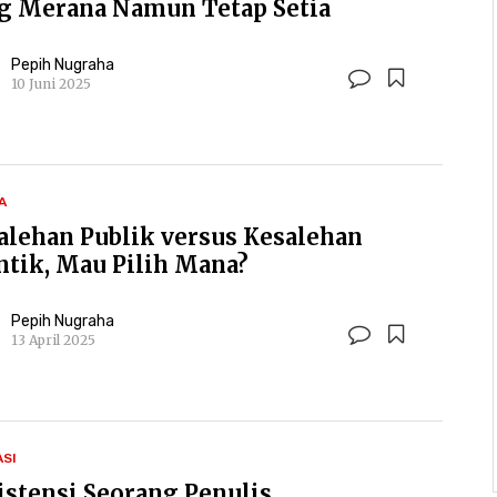
g Merana Namun Tetap Setia
Pepih Nugraha
10 Juni 2025
A
alehan Publik versus Kesalehan
ntik, Mau Pilih Mana?
Pepih Nugraha
13 April 2025
ASI
istensi Seorang Penulis