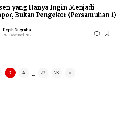
sen yang Hanya Ingin Menjadi
opor, Bukan Pengekor (Persamuhan 1)
Pepih Nugraha
28 Februari 2025
3
4
22
23
...