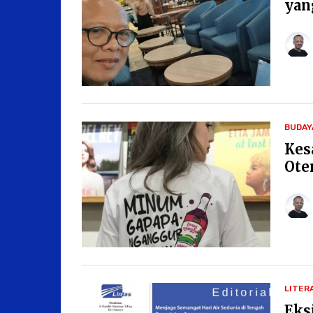
yan
BUDAY
Kes
Ote
LITER
Eks