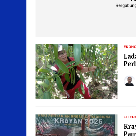
Bergabung
EKONO
Lad
Per
LITER
Kra
Pan