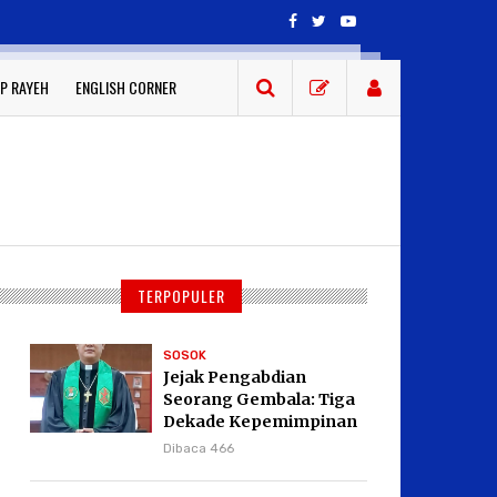
P RAYEH
ENGLISH CORNER
TERPOPULER
SOSOK
Jejak Pengabdian
Seorang Gembala: Tiga
Dekade Kepemimpinan
Pdt. Dr. Yulius Daud di
Dibaca 466
GKPI