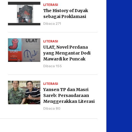
LITERASI
The History of Dayak
sebagai Proklamasi
Dibaca 271
LITERASI
ULAT, Novel Perdana
yang Mengantar Dodi
Mawardi ke Puncak
Karier Kepenulisan
Dibaca 155
LITERASI
Yansen TP dan Masri
Sareb: Persaudaraan
Menggerakkan Literasi
Borneo
Dibaca 80