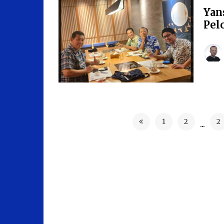
Yan
Pel
1
2
2
...