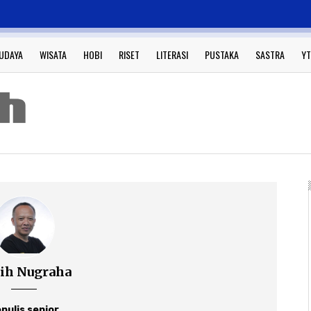
UDAYA
WISATA
HOBI
RISET
LITERASI
PUSTAKA
SASTRA
YT
ih Nugraha
nulis senior