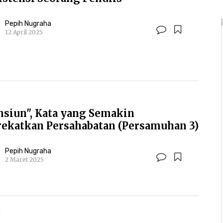
Pepih Nugraha
12 April 2025
K
nsiun", Kata yang Semakin
ekatkan Persahabatan (Persamuhan 3)
Pepih Nugraha
2 Maret 2025
K