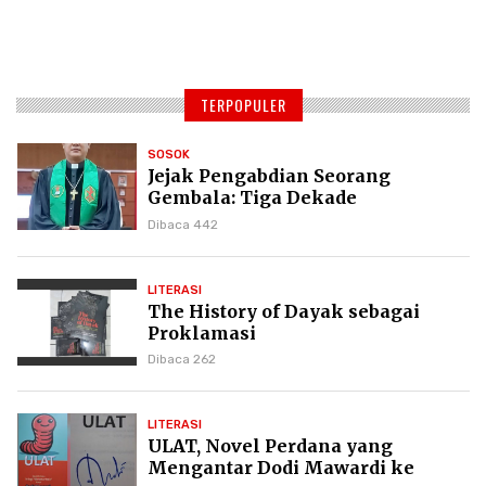
TERPOPULER
SOSOK
Jejak Pengabdian Seorang
Gembala: Tiga Dekade
Kepemimpinan Pdt. Dr. Yulius
Dibaca 442
Daud di GKPI
LITERASI
The History of Dayak sebagai
Proklamasi
Dibaca 262
LITERASI
ULAT, Novel Perdana yang
Mengantar Dodi Mawardi ke