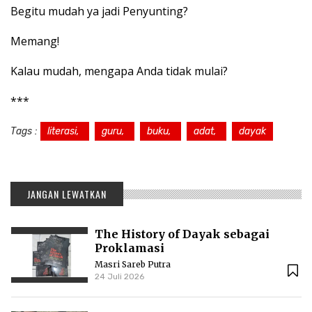
Begitu mudah ya jadi Penyunting?
Memang!
Kalau mudah, mengapa Anda tidak mulai?
***
Tags :
literasi,
guru,
buku,
adat,
dayak
JANGAN LEWATKAN
The History of Dayak sebagai
Proklamasi
Masri Sareb Putra
24 Juli 2026