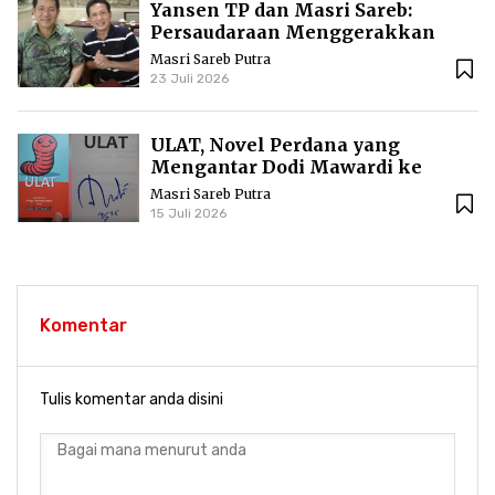
Yansen TP dan Masri Sareb:
Persaudaraan Menggerakkan
Literasi Borneo
Masri Sareb Putra
23 Juli 2026
ULAT, Novel Perdana yang
Mengantar Dodi Mawardi ke
Puncak Karier Kepenulisan
Masri Sareb Putra
15 Juli 2026
Komentar
Tulis komentar anda disini