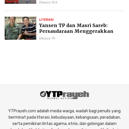
Puncak Karier Kepenulisan
Dibaca 153
LITERASI
Yansen TP dan Masri Sareb:
Persaudaraan Menggerakkan
Literasi Borneo
Dibaca 79
YTPrayeh.com adalah media warga, wadah bagi penulis yang
berminat pada literasi, kebudayaan, kebangsaan, peradaban,
serta pemikiran lintas agama, etnis, dan golongan dalam