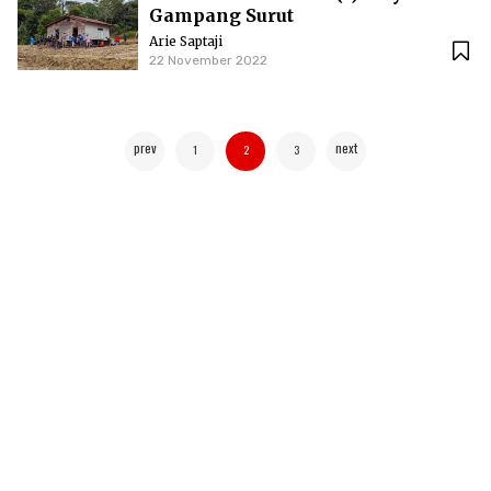
Gampang Surut
Arie Saptaji
22 November 2022
prev
next
1
2
3