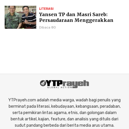
LITERASI
Yansen TP dan Masri Sareb:
Persaudaraan Menggerakkan
Literasi Borneo
Dibaca 80
YTPrayeh.com adalah media warga, wadah bagi penulis yang
berminat pada literasi, kebudayaan, kebangsaan, peradaban,
serta pemikiran lintas agama, etnis, dan golongan dalam
bentuk artikel, kajian, feature, dan analisis yang ditulis dari
sudut pandang berbeda dari berita media arus utama.