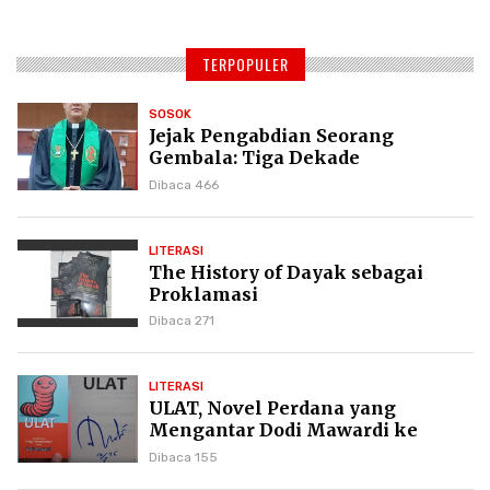
TERPOPULER
SOSOK
Jejak Pengabdian Seorang
Gembala: Tiga Dekade
Kepemimpinan Pdt. Dr. Yulius
Dibaca 466
Daud di GKPI
LITERASI
The History of Dayak sebagai
Proklamasi
Dibaca 271
LITERASI
ULAT, Novel Perdana yang
Mengantar Dodi Mawardi ke
Puncak Karier Kepenulisan
Dibaca 155