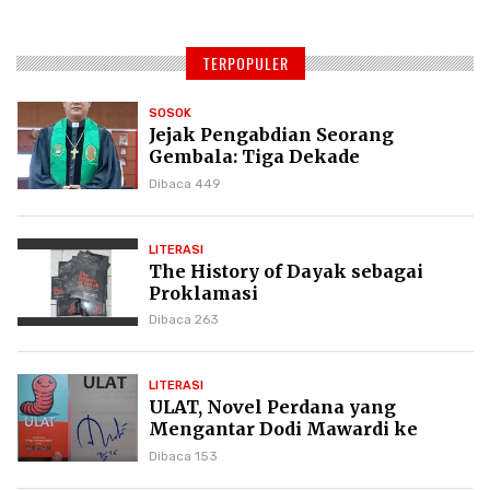
TERPOPULER
SOSOK
Jejak Pengabdian Seorang
Gembala: Tiga Dekade
Kepemimpinan Pdt. Dr. Yulius
Dibaca 449
Daud di GKPI
LITERASI
The History of Dayak sebagai
Proklamasi
Dibaca 263
LITERASI
ULAT, Novel Perdana yang
Mengantar Dodi Mawardi ke
Puncak Karier Kepenulisan
Dibaca 153