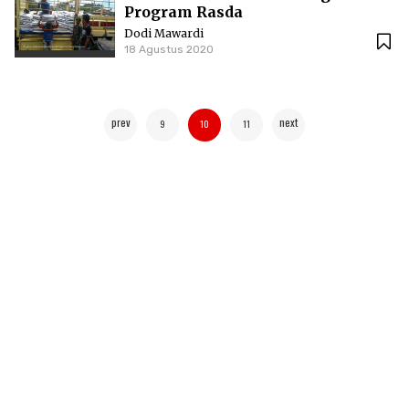
Program Rasda
Dodi Mawardi
18 Agustus 2020
prev
next
9
10
11