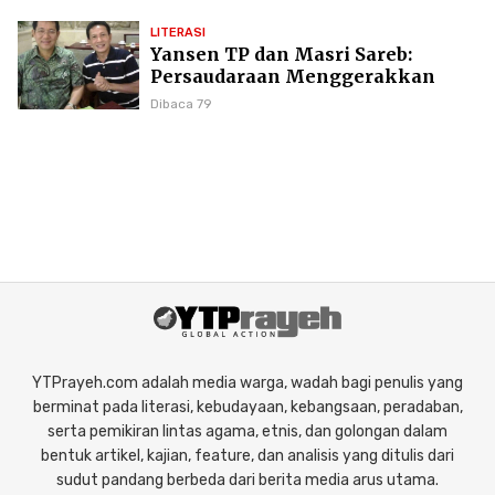
LITERASI
Yansen TP dan Masri Sareb:
Persaudaraan Menggerakkan
Literasi Borneo
Dibaca 79
YTPrayeh.com adalah media warga, wadah bagi penulis yang
berminat pada literasi, kebudayaan, kebangsaan, peradaban,
serta pemikiran lintas agama, etnis, dan golongan dalam
bentuk artikel, kajian, feature, dan analisis yang ditulis dari
sudut pandang berbeda dari berita media arus utama.