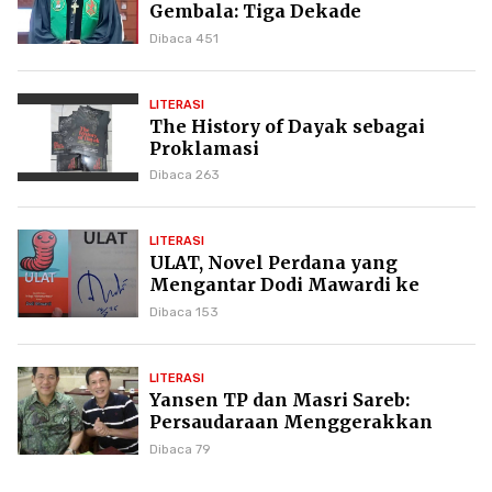
Gembala: Tiga Dekade
Kepemimpinan Pdt. Dr. Yulius
Dibaca 451
Daud di GKPI
LITERASI
The History of Dayak sebagai
Proklamasi
Dibaca 263
LITERASI
ULAT, Novel Perdana yang
Mengantar Dodi Mawardi ke
Puncak Karier Kepenulisan
Dibaca 153
LITERASI
Yansen TP dan Masri Sareb:
Persaudaraan Menggerakkan
Literasi Borneo
Dibaca 79