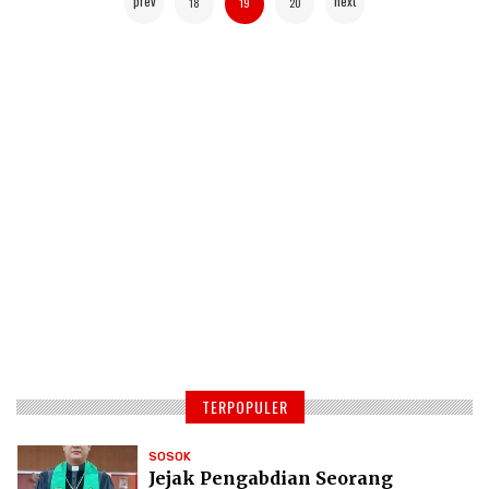
prev
next
18
19
20
TERPOPULER
SOSOK
Jejak Pengabdian Seorang