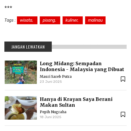
***
Tags :
wisata,
pisang,
kuliner,
malinau
JANGAN LEWATKAN
Long Midang: Sempadan
Indonesia - Malaysia yang Dibuat
Kolonial
Masri Sareb Putra
23 Juni 2025
Hanya di Krayan Saya Berani
Makan Sultan
Pepih Nugraha
18 Juni 2025