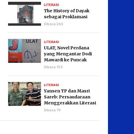
LITERASI
The History of Dayak
sebagai Proklamasi
Dibaca 263
LITERASI
ULAT, Novel Perdana
yang Mengantar Dodi
Mawardi ke Puncak
Karier Kepenulisan
Dibaca 153
LITERASI
Yansen TP dan Masri
Sareb: Persaudaraan
Menggerakkan Literasi
Borneo
Dibaca 79