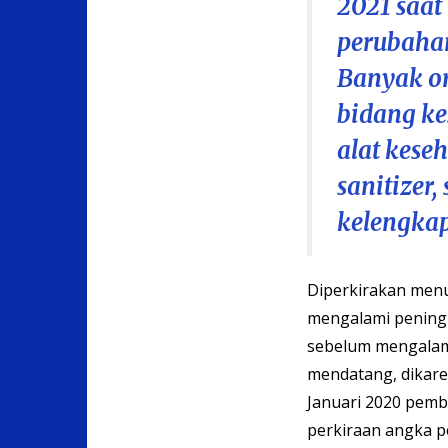
2021 saat
perubahan
Banyak o
bidang ke
alat kese
sanitizer
kelengkap
Diperkirakan men
mengalami peningk
sebelum mengalami
mendatang, dikar
Januari 2020 pemb
perkiraan angka 