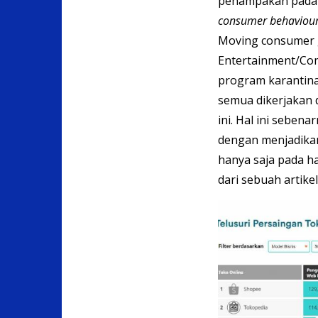
penampakan pada il
consumer behaviour
Moving consumer 
Entertainment/Com
program karantin
semua dikerjakan 
ini. Hal ini sebe
dengan menjadikan
hanya saja pada hal
dari sebuah artikel