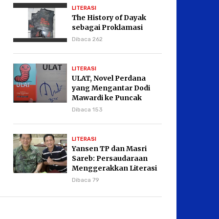
LITERASI
The History of Dayak
sebagai Proklamasi
Dibaca 262
LITERASI
ULAT, Novel Perdana
yang Mengantar Dodi
Mawardi ke Puncak
Karier Kepenulisan
Dibaca 153
LITERASI
Yansen TP dan Masri
Sareb: Persaudaraan
Menggerakkan Literasi
Borneo
Dibaca 79