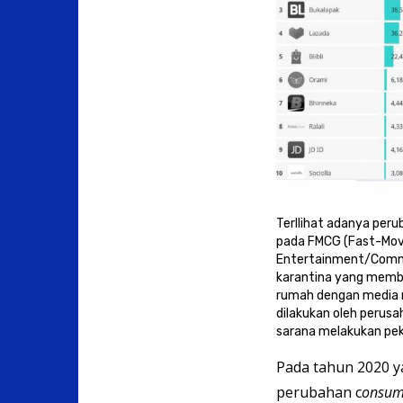
Terllihat adanya pe
pada FMCG (Fast-Mov
Entertainment/Commu
karantina yang membu
rumah dengan media me
dilakukan oleh perus
sarana melakukan peker
Pada tahun 2020 ya
perubahan c
onsum