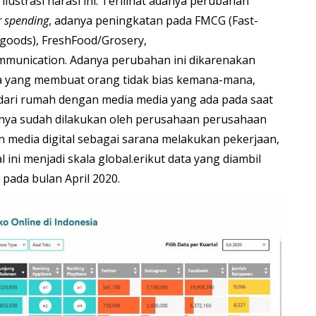
ustrasi narasi ini. Terllihat adanya perubahan
 spending
, adanya peningkatan pada FMCG (Fast-
goods), FreshFood/Grosery,
munication. Adanya perubahan ini dikarenakan
a yang membuat orang tidak bias kemana-mana,
dari rumah dengan media media yang ada pada saat
narnya sudah dilakukan oleh perusahaan perusahaan
 media digital sebagai sarana melakukan pekerjaan,
 ini menjadi skala global.erikut data yang diambil
 pada bulan April 2020.