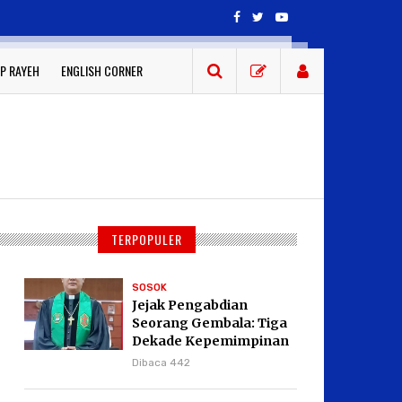
P RAYEH
ENGLISH CORNER
TERPOPULER
SOSOK
Jejak Pengabdian
Seorang Gembala: Tiga
Dekade Kepemimpinan
Pdt. Dr. Yulius Daud di
Dibaca 442
GKPI