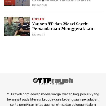
Puncak Karier Kepenulisan
Dibaca 150
LITERASI
Yansen TP dan Masri Sareb:
Persaudaraan Menggerakkan
Literasi Borneo
Dibaca 79
YTPrayeh.com adalah media warga, wadah bagi penulis yang
berminat pada literasi, kebudayaan, kebangsaan, peradaban,
serta pemikiran lintas agama, etnis, dan golongan dalam