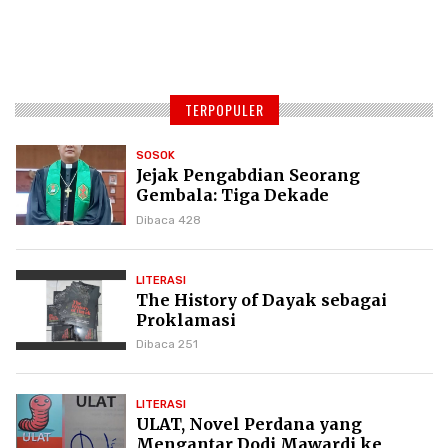
TERPOPULER
SOSOK
Jejak Pengabdian Seorang
Gembala: Tiga Dekade
Kepemimpinan Pdt. Dr. Yulius
Dibaca 428
Daud di GKPI
LITERASI
The History of Dayak sebagai
Proklamasi
Dibaca 251
LITERASI
ULAT, Novel Perdana yang
Mengantar Dodi Mawardi ke