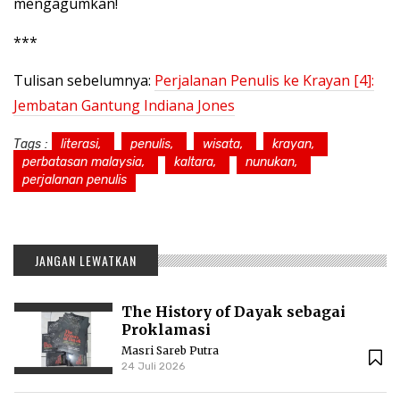
mengagumkan!
***
Tulisan sebelumnya:
Perjalanan Penulis ke Krayan [4]:
Jembatan Gantung Indiana Jones
Tags :
literasi,
penulis,
wisata,
krayan,
perbatasan malaysia,
kaltara,
nunukan,
perjalanan penulis
JANGAN LEWATKAN
The History of Dayak sebagai
Proklamasi
Masri Sareb Putra
24 Juli 2026