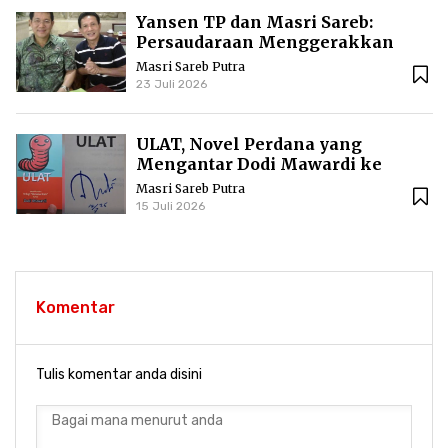
Yansen TP dan Masri Sareb:
Persaudaraan Menggerakkan
Literasi Borneo
Masri Sareb Putra
23 Juli 2026
ULAT, Novel Perdana yang
Mengantar Dodi Mawardi ke
Puncak Karier Kepenulisan
Masri Sareb Putra
15 Juli 2026
Komentar
Tulis komentar anda disini