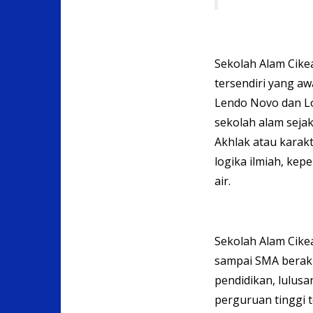
Sekolah Alam Cik
tersendiri yang aw
Lendo Novo dan L
sekolah alam sejak
Akhlak atau karak
logika ilmiah, kep
air.
Sekolah Alam Cikea
sampai SMA berakre
pendidikan, lulusa
perguruan tinggi 