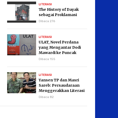
LITERASI
The History of Dayak
sebagai Proklamasi
Dibaca 276
LITERASI
ULAT, Novel Perdana
yang Mengantar Dodi
Mawardi ke Puncak
Karier Kepenulisan
Dibaca 155
LITERASI
Yansen TP dan Masri
Sareb: Persaudaraan
Menggerakkan Literasi
Borneo
Dibaca 82