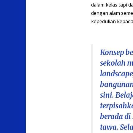
dalam kelas tapi d
dengan alam semes
kepedulian kepada 
Konsep be
sekolah m
landscape
bangunan.
sini. Bel
terpisahk
berada di
tawa. Sel