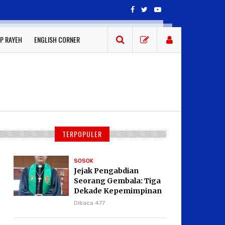
P RAYEH
ENGLISH CORNER
TERPOPULER
SOSOK
Jejak Pengabdian
Seorang Gembala: Tiga
Dekade Kepemimpinan
Pdt. Dr. Yulius Daud di
Dibaca 477
GKPI