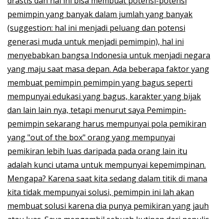
drastis dan hal ini bisa membuat potensi-potensi
pemimpin yang banyak dalam jumlah yang banyak
(suggestion: hal ini menjadi peluang dan potensi
generasi muda untuk menjadi pemimpin), hal ini
menyebabkan bangsa Indonesia untuk menjadi negara
yang maju saat masa depan. Ada beberapa faktor yang
membuat pemimpin pemimpin yang bagus seperti
mempunyai edukasi yang bagus, karakter yang bijak
dan lain lain nya, tetapi menurut saya Pemimpin-
pemimpin sekarang harus mempunyai pola pemikiran
yang "out of the box" orang yang mempunyai
pemikiran lebih luas daripada pada orang lain itu
adalah kunci utama untuk mempunyai kepemimpinan.
Mengapa? Karena saat kita sedang dalam titik di mana
kita tidak mempunyai solusi, pemimpin ini lah akan
membuat solusi karena dia punya pemikiran yang jauh