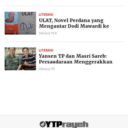
LITERASI
ULAT, Novel Perdana yang
Mengantar Dodi Mawardi ke
Puncak Karier Kepenulisan
Dibaca 153
LITERASI
Yansen TP dan Masri Sareb:
Persaudaraan Menggerakkan
Literasi Borneo
Dibaca 79