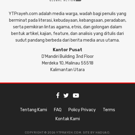
YTPrayeh.com adalah media warga, wadah bagi penulis yang
berminat pada literasi, kebudayaan, kebangsaan, peradaban,
serta pemikiran lintas agama, etnis, dan golongan dalam
bentuk artikel, kajian, feature, dan analisis yang ditulis dari
sudut pandang berbeda dari berita media arus utama.
Kantor Pusat
D'Mandiri Building 3nd Floor
Merdeka 10, Malinau 55518
Kalimantan Utara
Tentang Kami
FAQ
Policy Privacy
Terms
Kontak Kami
COPYRIGHT © 2026 YTPRAYEH.COM. SITE BY
HADUAO
.