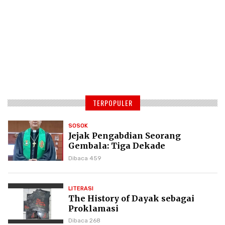
TERPOPULER
SOSOK
Jejak Pengabdian Seorang
Gembala: Tiga Dekade
Kepemimpinan Pdt. Dr. Yulius
Dibaca 459
Daud di GKPI
LITERASI
The History of Dayak sebagai
Proklamasi
Dibaca 268