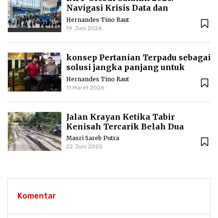
Navigasi Krisis Data dan
Standarisasi AI Global
Hernandes Tino Raut
19 Juni 2026
konsep Pertanian Terpadu sebagai
solusi jangka panjang untuk
menjaga kesuburan lahan dan
Hernandes Tino Raut
kesejahteraan ekonomi
11 Maret 2026
Jalan Krayan Ketika Tabir
Kenisah Tercarik Belah Dua
Masri Sareb Putra
22 Juni 2025
Komentar