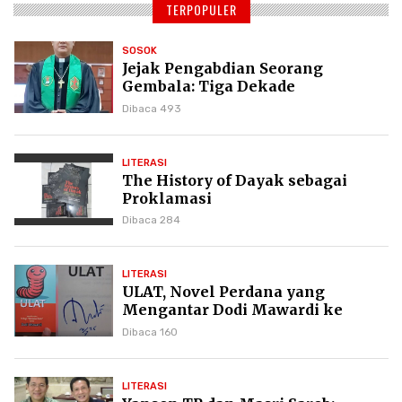
TERPOPULER
SOSOK
Jejak Pengabdian Seorang
Gembala: Tiga Dekade
Kepemimpinan Pdt. Dr. Yulius
Dibaca 493
Daud di GKPI
LITERASI
The History of Dayak sebagai
Proklamasi
Dibaca 284
LITERASI
ULAT, Novel Perdana yang
Mengantar Dodi Mawardi ke
Puncak Karier Kepenulisan
Dibaca 160
LITERASI