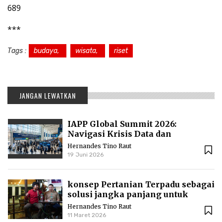
689
***
Tags :
budaya,
wisata,
riset
JANGAN LEWATKAN
IAPP Global Summit 2026:
Navigasi Krisis Data dan
Standarisasi AI Global
Hernandes Tino Raut
19 Juni 2026
konsep Pertanian Terpadu sebagai
solusi jangka panjang untuk
menjaga kesuburan lahan dan
Hernandes Tino Raut
kesejahteraan ekonomi
11 Maret 2026