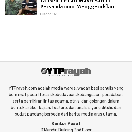
Yansen TP dan Masri Sareb:
Persaudaraan Menggerakkan
Literasi Borneo
Dibaca 87
YTPrayeh.com adalah media warga, wadah bagi penulis yang
berminat pada literasi, kebudayaan, kebangsaan, peradaban,
serta pemikiran lintas agama, etnis, dan golongan dalam
bentuk artikel, kajian, feature, dan analisis yang ditulis dari
sudut pandang berbeda dari berita media arus utama.
Kantor Pusat
D'Mandiri Building 3nd Floor