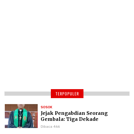
TERPOPULER
SOSOK
Jejak Pengabdian Seorang
Gembala: Tiga Dekade
Kepemimpinan Pdt. Dr. Yulius
Dibaca 466
Daud di GKPI