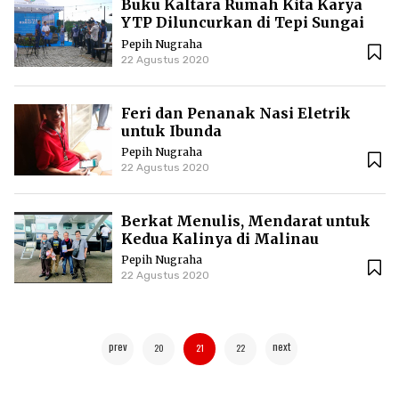
Buku Kaltara Rumah Kita Karya
YTP Diluncurkan di Tepi Sungai
Sesayap
Pepih Nugraha
22 Agustus 2020
Feri dan Penanak Nasi Eletrik
untuk Ibunda
Pepih Nugraha
22 Agustus 2020
Berkat Menulis, Mendarat untuk
Kedua Kalinya di Malinau
Pepih Nugraha
22 Agustus 2020
prev
next
20
21
22