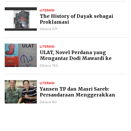
LITERASI
The History of Dayak sebagai
Proklamasi
Dibaca 271
LITERASI
ULAT, Novel Perdana yang
Mengantar Dodi Mawardi ke
Puncak Karier Kepenulisan
Dibaca 155
LITERASI
Yansen TP dan Masri Sareb:
Persaudaraan Menggerakkan
Literasi Borneo
Dibaca 80