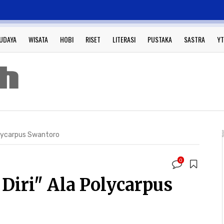
UDAYA
WISATA
HOBI
RISET
LITERASI
PUSTAKA
SASTRA
YT
olycarpus Swantoro
0
iri" Ala Polycarpus