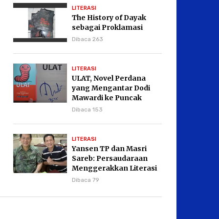
LITERASI
The History of Dayak
sebagai Proklamasi
Dibaca 263
LITERASI
ULAT, Novel Perdana
yang Mengantar Dodi
Mawardi ke Puncak
Karier Kepenulisan
Dibaca 153
LITERASI
Yansen TP dan Masri
Sareb: Persaudaraan
Menggerakkan Literasi
Borneo
Dibaca 79