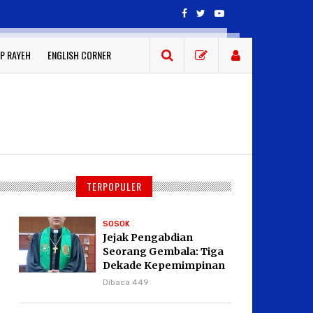
P RAYEH
ENGLISH CORNER
TERPOPULER
SOSOK
Jejak Pengabdian
Seorang Gembala: Tiga
Dekade Kepemimpinan
Pdt. Dr. Yulius Daud di
Dibaca 449
GKPI