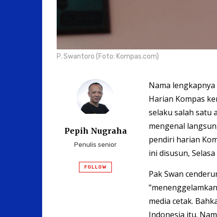
P. Swantoro (Foto: Kompas.com)
Nama lengkapnya P
Harian Kompas ke
selaku salah satu 
mengenal langsung
Pepih Nugraha
pendiri harian Kom
Penulis senior
ini disusun, Selas
FOLLOW
Pak Swan cenderun
"menenggelamkan" 
media cetak. Bahk
Indonesia itu. Na