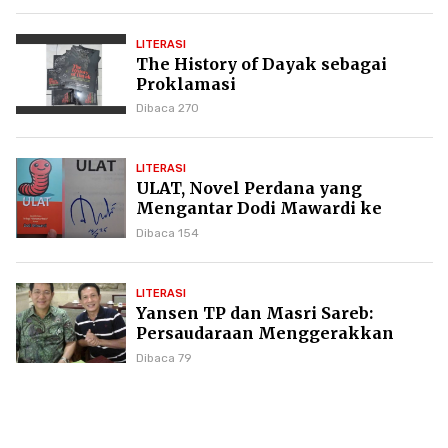
LITERASI
The History of Dayak sebagai
Proklamasi
Dibaca 270
LITERASI
ULAT, Novel Perdana yang
Mengantar Dodi Mawardi ke
Puncak Karier Kepenulisan
Dibaca 154
LITERASI
Yansen TP dan Masri Sareb:
Persaudaraan Menggerakkan
Literasi Borneo
Dibaca 79