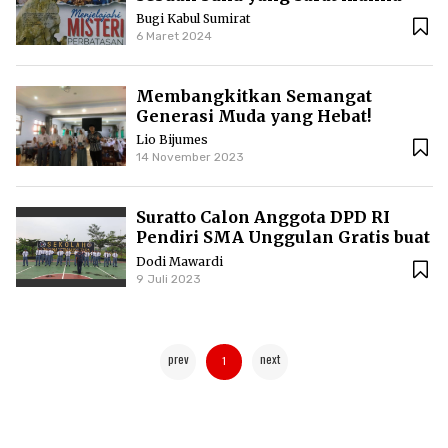
Bugi Kabul Sumirat
6 Maret 2024
Membangkitkan Semangat
Generasi Muda yang Hebat!
Lio Bijumes
14 November 2023
Suratto Calon Anggota DPD RI
Pendiri SMA Unggulan Gratis buat
Anak Yatim
Dodi Mawardi
9 Juli 2023
prev
next
1