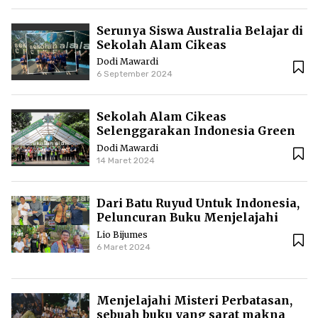
Serunya Siswa Australia Belajar di
Sekolah Alam Cikeas
Dodi Mawardi
6 September 2024
Sekolah Alam Cikeas
Selenggarakan Indonesia Green
Book Festival
Dodi Mawardi
14 Maret 2024
Dari Batu Ruyud Untuk Indonesia,
Peluncuran Buku Menjelajahi
Misteri Perbatasan | Cerita
Lio Bijumes
Perjalanan dari Yogyakarta ke
6 Maret 2024
Jakarta
Menjelajahi Misteri Perbatasan,
sebuah buku yang sarat makna