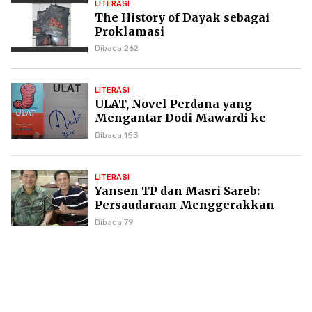
LITERASI
The History of Dayak sebagai
Proklamasi
Dibaca 262
LITERASI
ULAT, Novel Perdana yang
Mengantar Dodi Mawardi ke
Puncak Karier Kepenulisan
Dibaca 153
LITERASI
Yansen TP dan Masri Sareb:
Persaudaraan Menggerakkan
Literasi Borneo
Dibaca 79