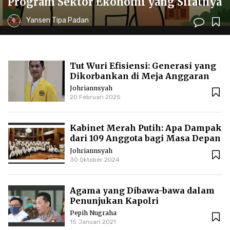
Program Sektor Ekonomi yang Sifatnya
Wajib
Yansen Tipa Padan
Tut Wuri Efisiensi: Generasi yang
Dikorbankan di Meja Anggaran
Johriannsyah
20 Februari 2025
Kabinet Merah Putih: Apa Dampak
dari 109 Anggota bagi Masa Depan
Indonesia?
Johriannsyah
30 Oktober 2024
Agama yang Dibawa-bawa dalam
Penunjukan Kapolri
Pepih Nugraha
15 Januari 2021