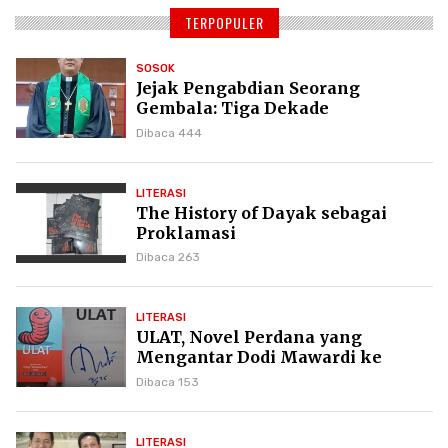
TERPOPULER
SOSOK
Jejak Pengabdian Seorang
Gembala: Tiga Dekade
Kepemimpinan Pdt. Dr. Yulius
Dibaca 444
Daud di GKPI
LITERASI
The History of Dayak sebagai
Proklamasi
Dibaca 263
LITERASI
ULAT, Novel Perdana yang
Mengantar Dodi Mawardi ke
Puncak Karier Kepenulisan
Dibaca 153
LITERASI